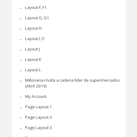
Layout F, F1
Layout G, G1
Layout H
Layout I, I1
Layout J
Layout K
Layout L
Millonaria multa a cadena líder de supermercados
(Abril 2019)
My Account
Page Layout 1
Page Layout 2
Page Layout 3