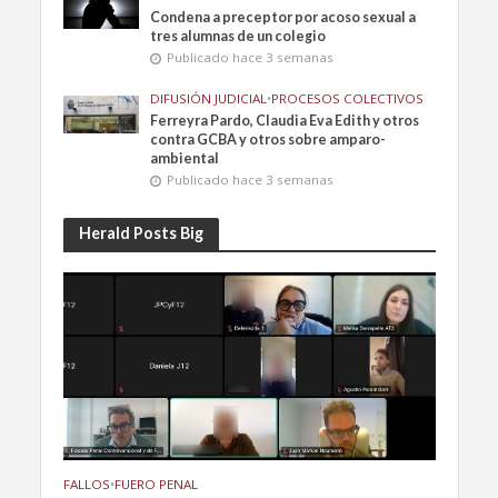
Condena a preceptor por acoso sexual a
tres alumnas de un colegio
Publicado hace 3 semanas
DIFUSIÓN JUDICIAL
•
PROCESOS COLECTIVOS
Ferreyra Pardo, Claudia Eva Edith y otros
contra GCBA y otros sobre amparo-
ambiental
Publicado hace 3 semanas
Herald Posts Big
FALLOS
•
FUERO PENAL