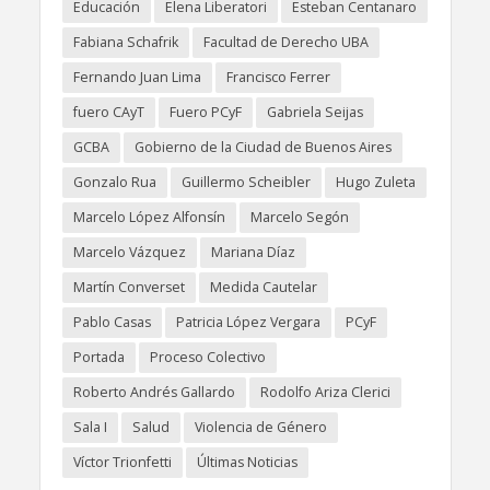
Educación
Elena Liberatori
Esteban Centanaro
Fabiana Schafrik
Facultad de Derecho UBA
Fernando Juan Lima
Francisco Ferrer
fuero CAyT
Fuero PCyF
Gabriela Seijas
GCBA
Gobierno de la Ciudad de Buenos Aires
Gonzalo Rua
Guillermo Scheibler
Hugo Zuleta
Marcelo López Alfonsín
Marcelo Segón
Marcelo Vázquez
Mariana Díaz
Martín Converset
Medida Cautelar
Pablo Casas
Patricia López Vergara
PCyF
Portada
Proceso Colectivo
Roberto Andrés Gallardo
Rodolfo Ariza Clerici
Sala I
Salud
Violencia de Género
Víctor Trionfetti
Últimas Noticias