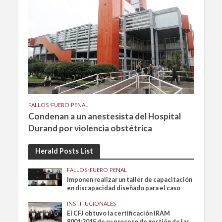
FALLOS
•
FUERO PENAL
Condenan a un anestesista del Hospital
Durand por violencia obstétrica
Herald Posts List
FALLOS
•
FUERO PENAL
Imponen realizar un taller de capacitación
en discapacidad diseñado para el caso
INSTITUCIONALES
El CFJ obtuvo la certificación IRAM
9001:2015 de su proceso de gestión de las