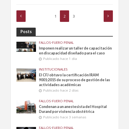
1
2
3
Posts
FALLOS
•
FUERO PENAL
Imponen realizar un taller de capacitación
en discapacidad diseñado para el caso
Publicado hace 1 día
INSTITUCIONALES
El CFJ obtuvo la certificación IRAM
9001:2015 de su proceso de gestión de las
actividades académicas
Publicado hace 2 días
FALLOS
•
FUERO PENAL
Condenan a un anestesista del Hospital
Durand por violencia obstétrica
Publicado hace 3 semanas
FALLOS
•
FUERO PENAL