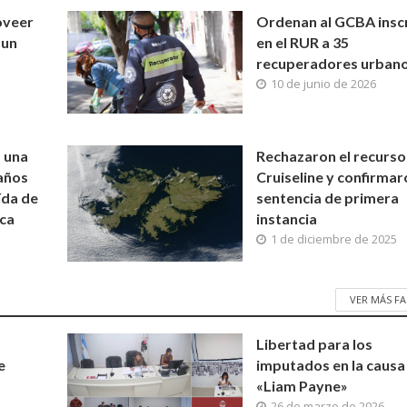
oveer
Ordenan al GCBA inscr
 un
en el RUR a 35
recuperadores urban
10 de junio de 2026
 una
Rechazaron el recurso
años
Cruiseline y confirmar
ída de
sentencia de primera
ica
instancia
1 de diciembre de 2025
VER MÁS F
Libertad para los
e
imputados en la causa
«Liam Payne»
26 de marzo de 2026