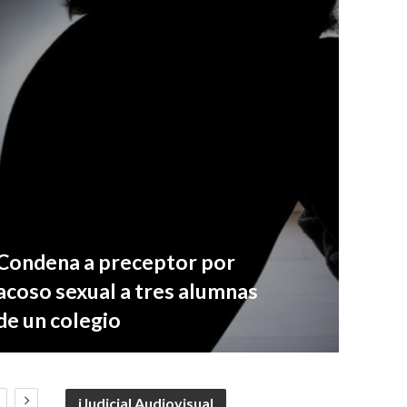
Condena a preceptor por
acoso sexual a tres alumnas
de un colegio
iJudicial Audiovisual