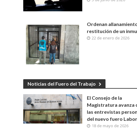
Ordenan allanamiento
restitución de un inm
22 de enero de 2026
Noticias del Fuero del Trabajo
El Consejo de la
Magistratura avanza 
las entrevistas perso
del nuevo fuero Labor
18 de mayo de 2026