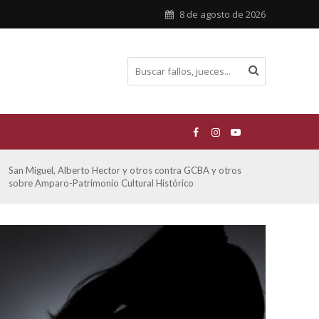
8 de agosto de 2026
De Morais, Oscar Antonio y otros y otros contra GCBA
Ferre
sobre amparo-habitacionales
otro