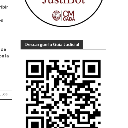
ibir
os
Descargue la Guía Judicial
 de
on la
ALLOS