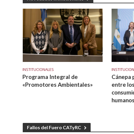
e la
INSTITUCIONALES
INSTITUCIO
rasil
Programa Integral de
Cánepa p
«Promotores Ambientales»
entre lo
consumid
humano
Fallos del Fuero CATyRC