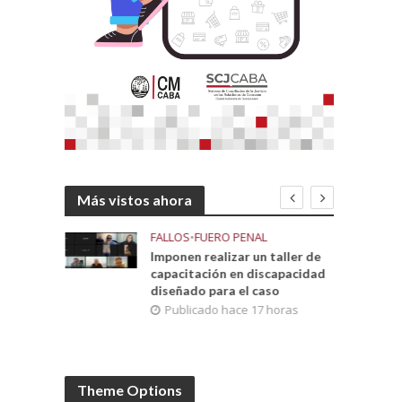
Más vistos ahora
FALLOS
•
FUERO PENAL
ista del
Imponen realizar un taller de
olencia
capacitación en discapacidad
diseñado para el caso
anas
Publicado hace 17 horas
Theme Options