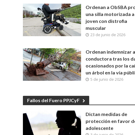
Ordenan a ObSBA pr
una silla motorizada a
joven con distrofia
muscular
23 de junio de 2026
Ordenan indemnizar a
conductora tras los d
ocasionados por la ca
un árbol en la vía públ
5 de junio de 2026
Fallos del Fuero PPJCyF
Dictan medidas de
protección en favor d
adolescente
3 de junio de 2026