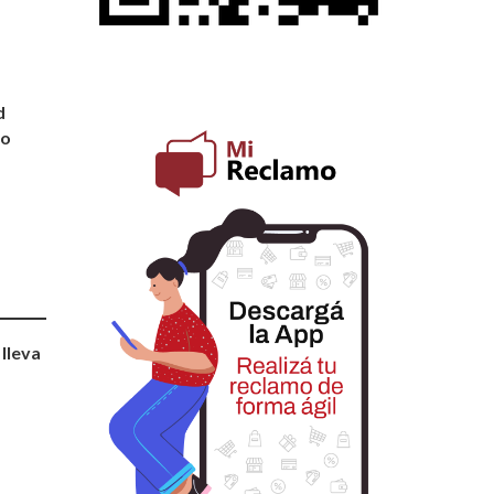
d
so
 lleva