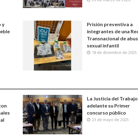
 y
Prisión preventiva a
ueble
integrantes de una Re
Transnacional de abu
sexual infantil
18 de diciembre de 2025
La Justicia del Trabajo
con
adelante su Primer
nales
concurso público
al
23 de mayo de 2025