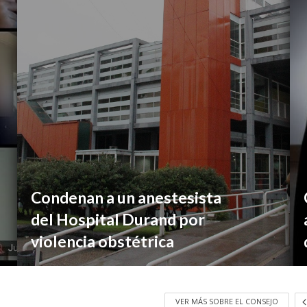
Condenan a un anestesista
del Hospital Durand por
violencia obstétrica
VER MÁS SOBRE EL CONSEJO