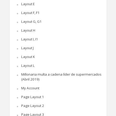
Layout E
Layout F, F1
Layout G, G1
Layout H
Layout I, I1
Layout J
Layout K
Layout L
Millonaria multa a cadena líder de supermercados
(Abril 2019)
My Account
Page Layout 1
Page Layout 2
Page Layout 3