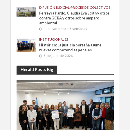
DIFUSIÓN JUDICIAL
•
PROCESOS COLECTIVOS
Ferreyra Pardo, Claudia Eva Edith y otros
contra GCBA y otros sobre amparo-
ambiental
Publicado hace 3 semanas
INSTITUCIONALES
Histórico: La justicia porteña asume
nuevas competencias penales
3 de julio de 2026
Herald Posts Big