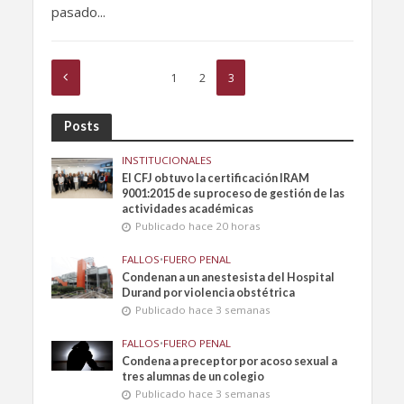
pasado...
1
2
3
Posts
INSTITUCIONALES
El CFJ obtuvo la certificación IRAM
9001:2015 de su proceso de gestión de las
actividades académicas
Publicado hace 20 horas
FALLOS
•
FUERO PENAL
Condenan a un anestesista del Hospital
Durand por violencia obstétrica
Publicado hace 3 semanas
FALLOS
•
FUERO PENAL
Condena a preceptor por acoso sexual a
tres alumnas de un colegio
Publicado hace 3 semanas