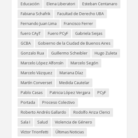
Educación
Elena Liberatori
Esteban Centanaro
Fabiana Schafrik
Facultad de Derecho UBA
Fernando Juan Lima
Francisco Ferrer
fuero CAyT
Fuero PCyF
Gabriela Seijas
GCBA
Gobierno de la Ciudad de Buenos Aires
Gonzalo Rua
Guillermo Scheibler
Hugo Zuleta
Marcelo López Alfonsín
Marcelo Segón
Marcelo Vázquez
Mariana Díaz
Martín Converset
Medida Cautelar
Pablo Casas
Patricia López Vergara
PCyF
Portada
Proceso Colectivo
Roberto Andrés Gallardo
Rodolfo Ariza Clerici
Sala I
Salud
Violencia de Género
Víctor Trionfetti
Últimas Noticias