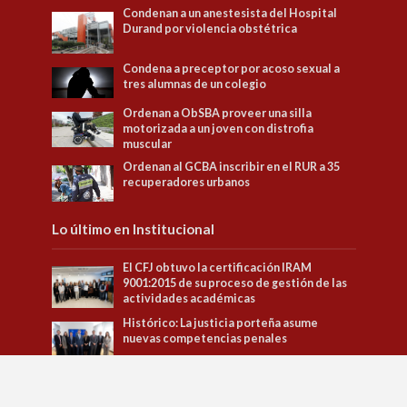
Condenan a un anestesista del Hospital
Durand por violencia obstétrica
Condena a preceptor por acoso sexual a
tres alumnas de un colegio
Ordenan a ObSBA proveer una silla
motorizada a un joven con distrofia
muscular
Ordenan al GCBA inscribir en el RUR a 35
recuperadores urbanos
Lo último en Institucional
El CFJ obtuvo la certificación IRAM
9001:2015 de su proceso de gestión de las
actividades académicas
Histórico: La justicia porteña asume
nuevas competencias penales
El Dr. Carlos Balbín fue distinguido por la
Real Academia de Jurisprudencia y