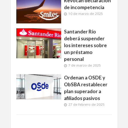
Revocan declaración
de incompetencia
10 de marzo de 2025
Santander Río
deberá suspender
los intereses sobre
un préstamo
personal
7 de marzo de 2025
Ordenan a OSDE y
ObSBA restablecer
plan superador a
afiliados pasivos
27 de febrero de 2025