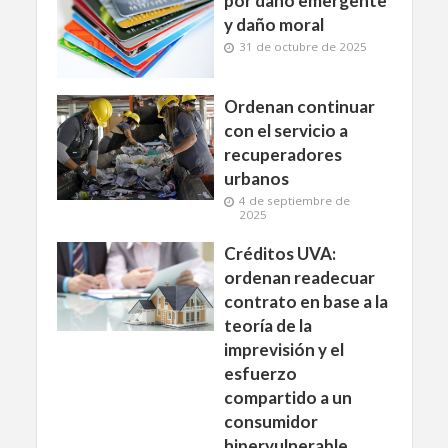
por daño emergente
y daño moral
31 de octubre de 2025
Ordenan continuar
con el servicio a
recuperadores
urbanos
4 de septiembre de
2025
Créditos UVA:
ordenan readecuar
contrato en base a la
teoría de la
imprevisión y el
esfuerzo
compartido a un
consumidor
hipervulnerable