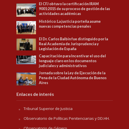
El CFJ obtuvo la certificación IRAM
9001:2015 de su proceso de gestión de las
actividades académicas
Histórico: La justicia porteña asume
nuevas competencias penales
El Dr. Carlos Balbín fue distinguido por la
Real Academia de Jurisprudencia y
Legislación de España
Capacitación para Incentivar el uso del
lenguaje claro en los documentos
judiciales y administrativos
Jornada sobre la Ley de Ejecución de la
Pena de la Ciudad Autónoma de Buenos
Aires
Enlaces de interés
Tribunal Superior de Justicia
Observatorio de Políticas Penitenciarias y DD.HH.
Observatorio de Género