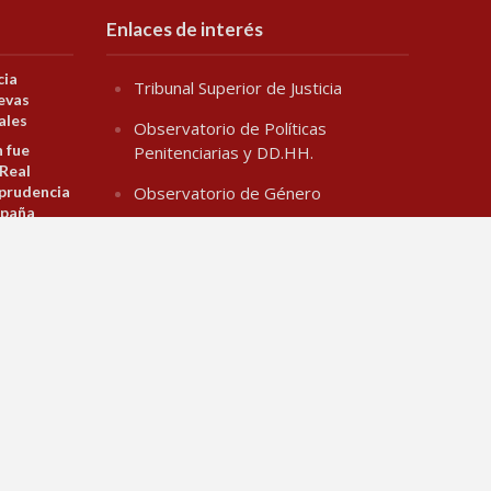
Enlaces de interés
cia
Tribunal Superior de Justicia
evas
ales
Observatorio de Políticas
n fue
Penitenciarias y DD.HH.
 Real
prudencia
Observatorio de Género
spaña
Jusbaires Editorial
el
Defensa del litigante
los
ales y
Centro de la Justicia de la Mujer
Centro de Formación Judicial
ey de
na de la
Juristeca
 de
 clave de
ión