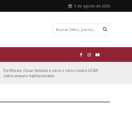
5 de agosto de 2026
e Morais, Oscar Antonio y otros y otros contra GCBA
Ferreyra
obre amparo-habitacionales
otros so