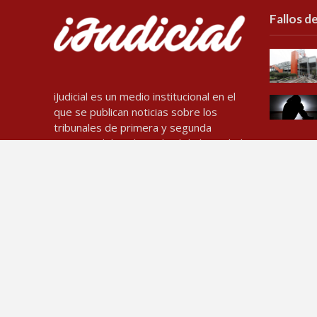
Fallos de
iJudicial es un medio institucional en el
que se publican noticias sobre los
tribunales de primera y segunda
instancia del Poder Judicial de la Ciudad
de Buenos Aires. Está administrado por
el Departamento de Información
Judicial, estructura dependiente de la
Dirección General de Comunicación
Estratégica del Consejo de la
Magistratura de la Ciudad de Buenos
Aires
Contacto