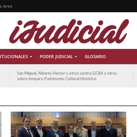
s Aires
ITUCIONALES
PODER JUDICIAL
GLOSARIO
San Miguel, Alberto Hector y otros contra GCBA y otros
D
sobre Amparo-Patrimonio Cultural Histórico
s