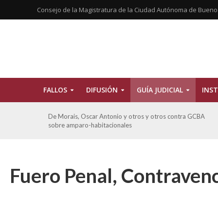
Consejo de la Magistratura de la Ciudad Autónoma de Bueno
FALLOS
DIFUSIÓN
GUÍA JUDICIAL
INST
tros
De Morais, Oscar Antonio y otros y otros contra GCBA
sobre amparo-habitacionales
Fuero Penal, Contravenc