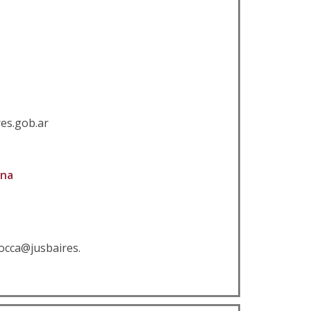
res.gob.ar
Ana
rocca@jusbaires.