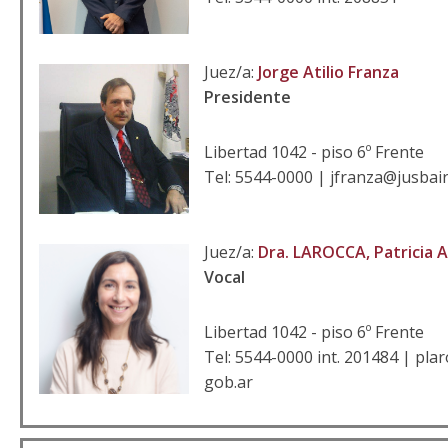
Juez/a:
Jorge Atilio Franza
Presidente
Libertad 1042 - piso 6º Frente
Tel: 5544-0000 | jfranza@jusbai
Juez/a:
Dra. LAROCCA, Patricia 
Vocal
Libertad 1042 - piso 6º Frente
Tel: 5544-0000 int. 201484 | pla
gob.ar