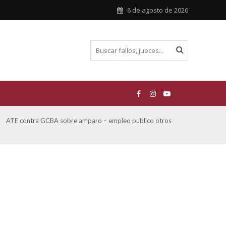
6 de agosto de 2026
ATE contra GCBA sobre amparo – empleo publico otros
San M
sobre