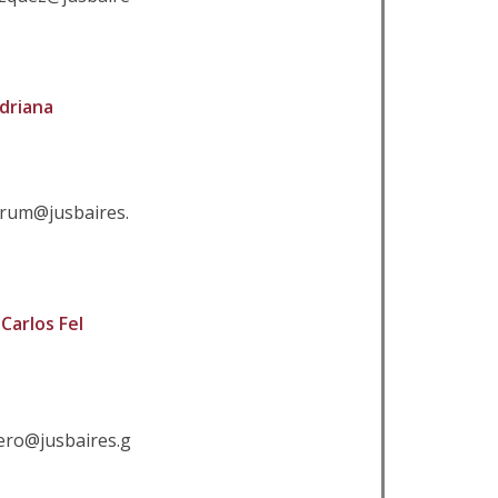
driana
arum@jusbaires.
Carlos Fel
lero@jusbaires.g