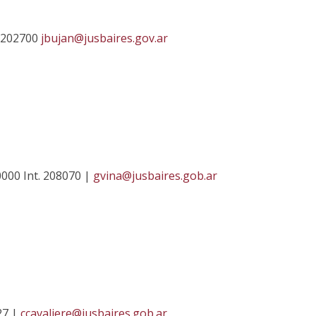
. 202700
jbujan@jusbaires.gov.ar
0000 Int. 208070 |
gvina@jusbaires.gob.ar
27 |
ccavaliere@jusbaires.gob.ar