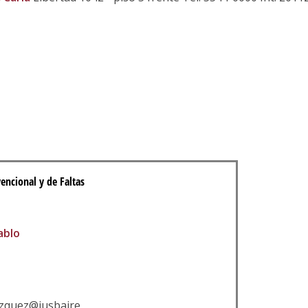
encional y de Faltas
ablo
azquez@jusbaire