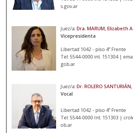
s.gov.ar
Juez/a:
Dra. MARUM, Elizabeth A
Vicepresidenta
Libertad 1042 - piso 4º Frente
Tel: 5544-0000 int. 151304 | em
gob.ar
Juez/a:
Dr. ROLERO SANTURIÁN, 
Vocal
Libertad 1042 - piso 4º Frente
Tel: 5544-0000 Int. 151303 | cro
ob.ar