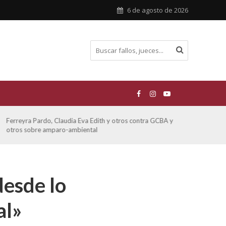
6 de agosto de 2026
Ferreyra Pardo, Claudia Eva Edith y otros contra GCBA y
ATE 
otros sobre amparo-ambiental
desde lo
al»