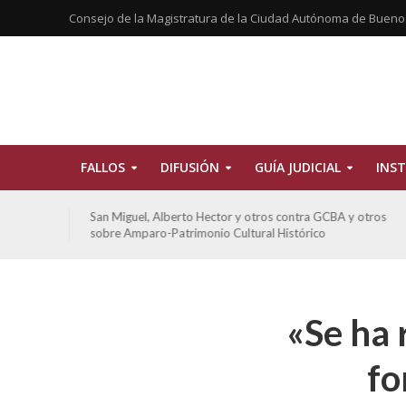
Consejo de la Magistratura de la Ciudad Autónoma de Bueno
FALLOS
DIFUSIÓN
GUÍA JUDICIAL
INST
tros
San Miguel, Alberto Hector y otros contra GCBA y otros
sobre Amparo-Patrimonio Cultural Histórico
«Se ha 
fo