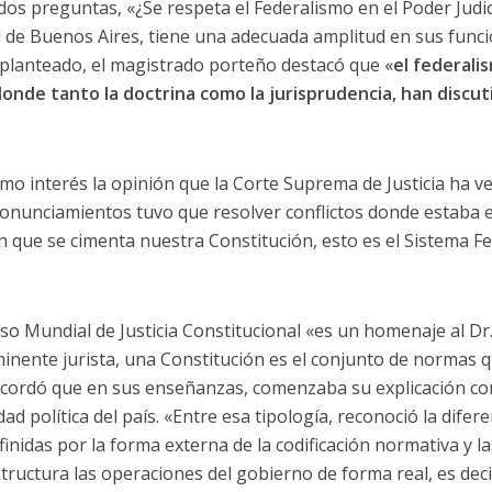
dos preguntas, «¿Se respeta el Federalismo en el Poder Judic
ad de Buenos Aires, tiene una adecuada amplitud en sus func
 planteado, el magistrado porteño destacó que «
el federali
onde tanto la doctrina como la jurisprudencia, han discu
mo interés la opinión que la Corte Suprema de Justicia ha ve
nunciamientos tuvo que resolver conflictos donde estaba e
 que se cimenta nuestra Constitución, esto es el Sistema Fed
so Mundial de Justicia Constitucional «es un homenaje al Dr.
inente jurista, una Constitución es el conjunto de normas 
 recordó que en sus enseñanzas, comenzaba su explicación co
ad política del país. «Entre esa tipología, reconoció la difere
inidas por la forma externa de la codificación normativa y l
tructura las operaciones del gobierno de forma real, es deci