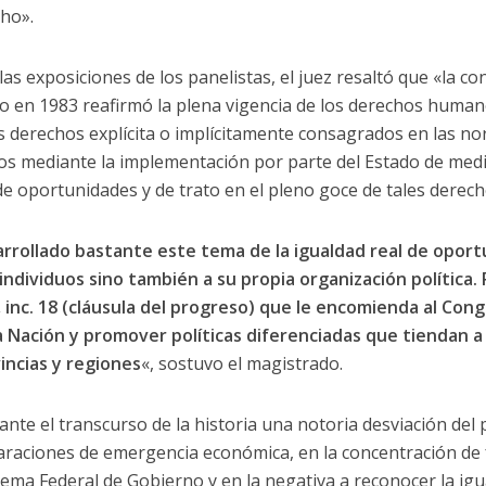
ho».
 exposiciones de los panelistas, el juez resaltó que «la con
 en 1983 reafirmó la plena vigencia de los derechos humano
 derechos explícita o implícitamente consagrados en las no
vos mediante la implementación por parte del Estado de medi
 de oportunidades y de trato en el pleno goce de tales derech
rrollado bastante este tema de la igualdad real de opor
individuos sino también a su propia organización política. 
, inc. 18 (cláusula del progreso) que le encomienda al Cong
 Nación y promover políticas diferenciadas que tiendan a e
incias y regiones
«, sostuvo el magistrado.
nte el transcurso de la historia una notoria desviación del
laraciones de emergencia económica, en la concentración de 
stema Federal de Gobierno y en la negativa a reconocer la igu