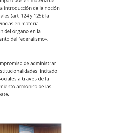
 compartidos en materia de
 la introducción de la noción
les (art. 124 y 125); la
vincias en materia
ón del órgano en la
iento del federalismo»,
compromiso de administrar
stitucionalidades, incitado
ciales a través de la
imiento armónico de las
bate.