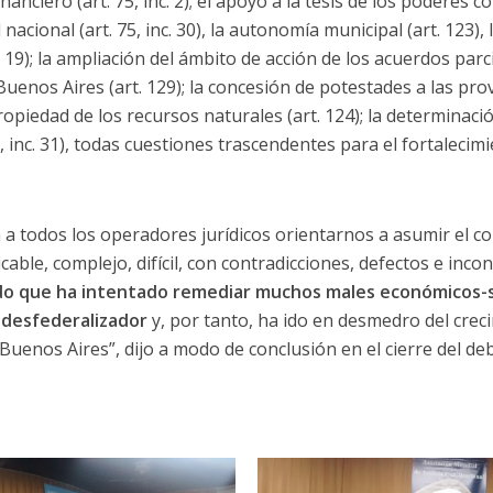
nanciero (art. 75, inc. 2); el apoyo a la tesis de los poderes
nacional (art. 75, inc. 30), la autonomía municipal (art. 123),
. 19); la ampliación del ámbito de acción de los acuerdos parcia
uenos Aires (art. 129); la concesión de potestades a las pro
 propiedad de los recursos naturales (art. 124); la determinaci
5, inc. 31), todas cuestiones trascendentes para el fortalecim
a todos los operadores jurídicos orientarnos a asumir el 
cable, complejo, difícil, con contradicciones, defectos e incon
ado que ha intentado remediar muchos males económicos-so
o desfederalizador
y, por tanto, ha ido en desmedro del crec
 Buenos Aires”, dijo a modo de conclusión en el cierre del de