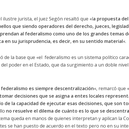
 ilustre jurista, el juez Segón resaltó que «l
a propuesta del 
llos que siendo operadores del derecho, jueces, legislad
rendan al federalismo como uno de los grandes temas de 
a en su jurisprudencia, es decir, en su sentido material
«.
ió de la base que «el federalismo es un sistema político cara
l del poder en el Estado, que da surgimiento a un doble nivel 
l federalismo es siempre descentralización
«, remarcó que 
tomar decisiones que se asigna a entes locales representa
rlo de la capacidad de ejecutar esas decisiones, que son 
llo
no resuelve el dilema de cuánto es lo que se descentral
tema queda en manos de quienes interpretan y aplican la Con
es se han puesto de acuerdo en el texto pero no en su inter