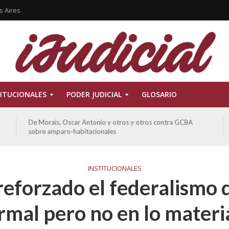
s Aires
ITUCIONALES
PODER JUDICIAL
GLOSARIO
De Morais, Oscar Antonio y otros y otros contra GCBA
sobre amparo-habitacionales
INSTITUCIONALES
reforzado el federalismo 
rmal pero no en lo materi