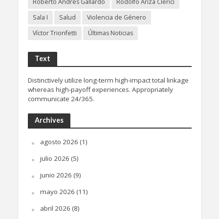
Roberto Andrés Gallardo
Rodolfo Ariza Clerici
Sala I
Salud
Violencia de Género
Víctor Trionfetti
Últimas Noticias
Text
Distinctively utilize long-term high-impact total linkage
whereas high-payoff experiences. Appropriately
communicate 24/365.
Archives
agosto 2026
(1)
julio 2026
(5)
junio 2026
(9)
mayo 2026
(11)
abril 2026
(8)