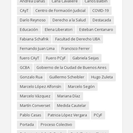
Andrea Danas
Carla Cavaliere
Carlos Balbín
CAyT
Centro de Formación Judicial
COVID-19
Darío Reynoso
Derecho a la Salud
Destacada
Educación
Elena Liberatori
Esteban Centanaro
Fabiana Schafrik
Facultad de Derecho UBA
Fernando Juan Lima
Francisco Ferrer
fuero CAyT
Fuero PCyF
Gabriela Seijas
GCBA
Gobierno de la Ciudad de Buenos Aires
Gonzalo Rua
Guillermo Scheibler
Hugo Zuleta
Marcelo López Alfonsín
Marcelo Segón
Marcelo Vázquez
Mariana Díaz
Martín Converset
Medida Cautelar
Pablo Casas
Patricia López Vergara
PCyF
Portada
Proceso Colectivo