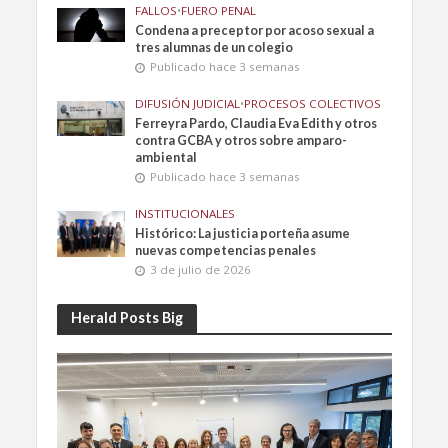
FALLOS
•
FUERO PENAL
Condena a preceptor por acoso sexual a
tres alumnas de un colegio
Publicado hace 3 semanas
DIFUSIÓN JUDICIAL
•
PROCESOS COLECTIVOS
Ferreyra Pardo, Claudia Eva Edith y otros
contra GCBA y otros sobre amparo-
ambiental
Publicado hace 3 semanas
INSTITUCIONALES
Histórico: La justicia porteña asume
nuevas competencias penales
3 de julio de 2026
Herald Posts Big