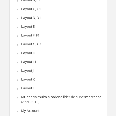
Layout C, C1
Layout D, D1
Layout E
Layout F, F1
Layout G, G1
Layout H
Layout I, I1
Layout J
Layout K
Layout L
Millonaria multa a cadena líder de supermercados
(Abril 2019)
My Account