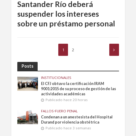
Santander Río deberá
suspender los intereses
sobre un préstamo personal
1
2
Posts
INSTITUCIONALES
El CFJ obtuvo la certificación IRAM
9001:2015 de su proceso de gestión de las
actividades académicas
Publicado hace 20 horas
FALLOS
•
FUERO PENAL
Condenan a un anestesista del Hospital
Durand por violencia obstétrica
Publicado hace 3 semanas