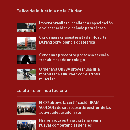
Fallos de la Justicia de la Ciudad
Imponen realizar un taller de capacitación
en discapacidad diseñado para el caso
Condenan a un anestesista del Hospital
Durand por violencia obstétrica
Condena a preceptor por acoso sexual a
tres alumnas de un colegio
Ordenan a ObSBA proveer una silla
motorizada a un joven con distrofia
muscular
Lo último en Institucional
El CFJ obtuvo la certificación IRAM
9001:2015 de su proceso de gestión de las
actividades académicas
Histórico: La justicia porteña asume
nuevas competencias penales