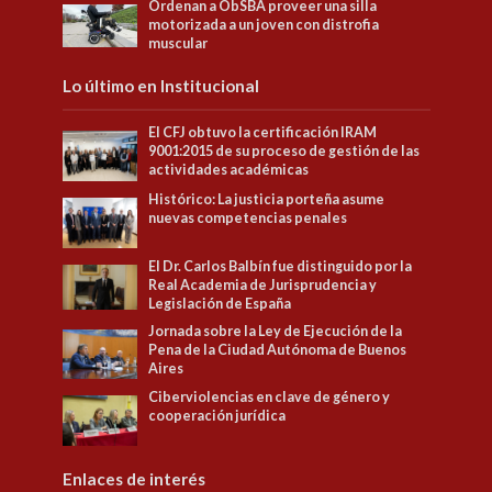
Ordenan a ObSBA proveer una silla
motorizada a un joven con distrofia
muscular
Lo último en Institucional
El CFJ obtuvo la certificación IRAM
9001:2015 de su proceso de gestión de las
actividades académicas
Histórico: La justicia porteña asume
nuevas competencias penales
El Dr. Carlos Balbín fue distinguido por la
Real Academia de Jurisprudencia y
Legislación de España
Jornada sobre la Ley de Ejecución de la
Pena de la Ciudad Autónoma de Buenos
Aires
Ciberviolencias en clave de género y
cooperación jurídica
Enlaces de interés