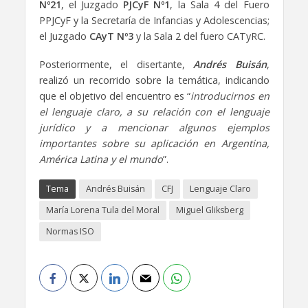
Nº21
, el Juzgado
PJCyF Nº1
, la Sala 4 del Fuero
PPJCyF y la Secretaría de Infancias y Adolescencias;
el Juzgado
CAyT Nº3
y la Sala 2 del fuero CATyRC.
Posteriormente, el disertante,
Andrés Buisán
,
realizó un recorrido sobre la temática, indicando
que el objetivo del encuentro es “
introducirnos en
el lenguaje claro, a su relación con el lenguaje
jurídico y a mencionar algunos ejemplos
importantes sobre su aplicación en Argentina,
América Latina y el mundo
”.
Tema
Andrés Buisán
CFJ
Lenguaje Claro
María Lorena Tula del Moral
Miguel Gliksberg
Normas ISO