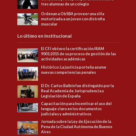
tres alumnas de un colegio
Ordenan a ObSBA proveer una silla
motorizada a un joven con distrofia
muscular
Lo último en Institucional
El CFJ obtuvo la certificación IRAM
9001:2015 de su proceso de gestión de las
actividades académicas
Histórico: La justicia porteña asume
nuevas competencias penales
El Dr. Carlos Balbín fue distinguido por la
Real Academia de Jurisprudencia y
Legislación de España
Capacitación para Incentivar el uso del
lenguaje claro en los documentos
judiciales y administrativos
Jornada sobre la Ley de Ejecución de la
Pena de la Ciudad Autónoma de Buenos
Aires