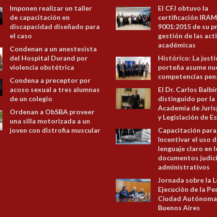
Imponen realizar un taller
El CFJ obtuvo la
de capacitación en
certificación IRAM
discapacidad diseñado para
9001:2015 de su p
el caso
gestión de las act
académicas
Condenan a un anestesista
del Hospital Durand por
Histórico: La justi
violencia obstétrica
porteña asume nu
competencias pen
Condena a preceptor por
acoso sexual a tres alumnas
El Dr. Carlos Balbí
de un colegio
distinguido por la
Academia de Juris
Ordenan a ObSBA proveer
y Legislación de E
una silla motorizada a un
joven con distrofia muscular
Capacitación para
Incentivar el uso d
lenguaje claro en 
documentos judici
administrativos
Jornada sobre la L
Ejecución de la Pe
Ciudad Autónoma
Buenos Aires