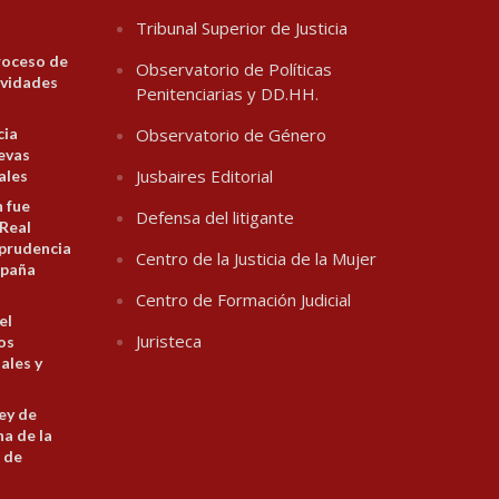
Tribunal Superior de Justicia
roceso de
Observatorio de Políticas
ividades
Penitenciarias y DD.HH.
cia
Observatorio de Género
evas
Jusbaires Editorial
ales
n fue
Defensa del litigante
 Real
prudencia
Centro de la Justicia de la Mujer
spaña
Centro de Formación Judicial
el
Juristeca
los
ales y
ey de
na de la
 de