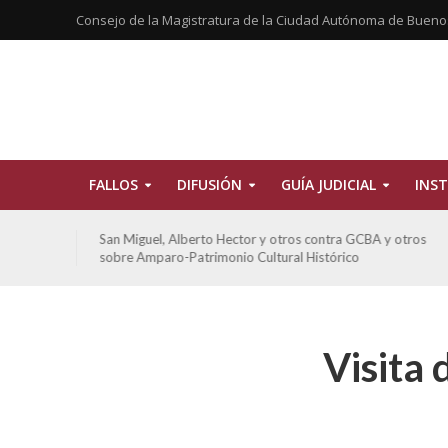
Consejo de la Magistratura de la Ciudad Autónoma de Bueno
FALLOS
DIFUSIÓN
GUÍA JUDICIAL
INST
tros
San Miguel, Alberto Hector y otros contra GCBA y otros
sobre Amparo-Patrimonio Cultural Histórico
Visita 