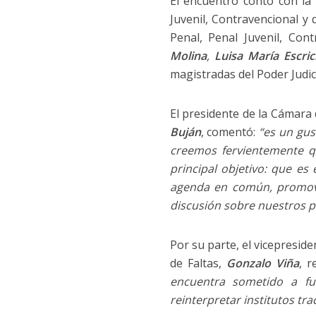
El encuentro contó con la
Juvenil, Contravencional y 
Penal, Penal Juvenil, Con
Molina
,
Luisa María Escric
magistradas del Poder Judicia
El presidente de la Cámara 
Buján
, comentó:
“es un gus
creemos fervientemente qu
principal objetivo: que es
agenda en común, promovi
discusión sobre nuestros p
Por su parte, el vicepresid
de Faltas,
Gonzalo Viña
, r
encuentra sometido a fue
reinterpretar institutos tr