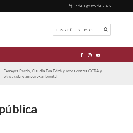
7 de agosto de 2026
Ferreyra Pardo, Claudia Eva Edith y otros contra GCBA y
ATE 
otros sobre amparo-ambiental
epública