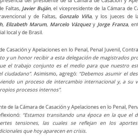
 presencia del presidente de la Cámara de Casación y Apel
de Faltas,
Javier Buján
, el vicepresidente de la Cámara de C
travencional y de Faltas,
Gonzalo Viña
, y los jueces de 
h
,
Elizabeth
Marum
,
Marcelo Vázquez
y
Jorge Franza
, en
l local y de Brasil.
de Casación y Apelaciones en lo Penal, Penal Juvenil, Contra
to y un honor recibir a esta delegación de magistrados pr
e el trabajo conjunto es el medio para que nuestro esf
 el ciudadano”
. Asimismo, agregó:
“Debemos asumir el desa
endo un proceso de intercambio internacional y, a su v
ropios procesos internos”
.
ente de la Cámara de Casación y Apelaciones en lo Penal, Pena
eflexionó:
“Estamos transitando una época en la que el d
rtes tensiones, las cuales se reflejan en los aporte
adicionales que hoy aparecen en crisis.