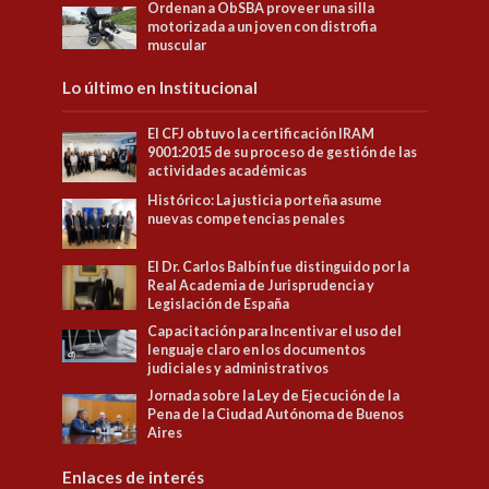
Ordenan a ObSBA proveer una silla
motorizada a un joven con distrofia
muscular
Lo último en Institucional
El CFJ obtuvo la certificación IRAM
9001:2015 de su proceso de gestión de las
actividades académicas
Histórico: La justicia porteña asume
nuevas competencias penales
El Dr. Carlos Balbín fue distinguido por la
Real Academia de Jurisprudencia y
Legislación de España
Capacitación para Incentivar el uso del
lenguaje claro en los documentos
judiciales y administrativos
Jornada sobre la Ley de Ejecución de la
Pena de la Ciudad Autónoma de Buenos
Aires
Enlaces de interés