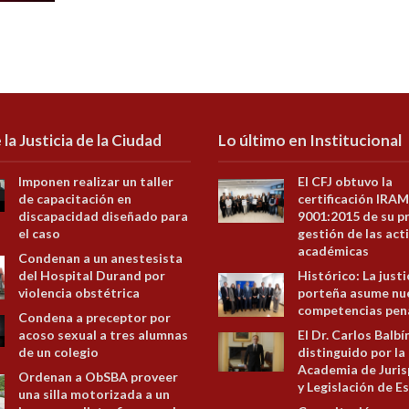
 la Justicia de la Ciudad
Lo último en Institucional
Imponen realizar un taller
El CFJ obtuvo la
de capacitación en
certificación IRAM
discapacidad diseñado para
9001:2015 de su p
el caso
gestión de las act
académicas
Condenan a un anestesista
del Hospital Durand por
Histórico: La justi
violencia obstétrica
porteña asume nu
competencias pen
Condena a preceptor por
acoso sexual a tres alumnas
El Dr. Carlos Balbí
de un colegio
distinguido por la
Academia de Juris
Ordenan a ObSBA proveer
y Legislación de E
una silla motorizada a un