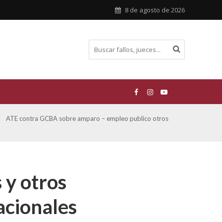
8 de agosto de 2026
ATE contra GCBA sobre amparo – empleo publico otros
San M
sobre
 y otros
cionales