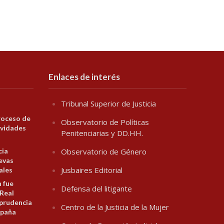
Enlaces de interés
Tribunal Superior de Justicia
roceso de
Observatorio de Políticas
ividades
Penitenciarias y DD.HH.
cia
Observatorio de Género
evas
Jusbaires Editorial
ales
n fue
Defensa del litigante
 Real
prudencia
Centro de la Justicia de la Mujer
spaña