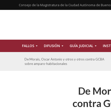
Consejo de la Magistratura de la Ciudad Autónoma de Bueno
FALLOS
DIFUSIÓN
GUÍA JUDICIAL
INST
tros
De Morais, Oscar Antonio y otros y otros contra GCBA
sobre amparo-habitacionales
De Mora
contra 