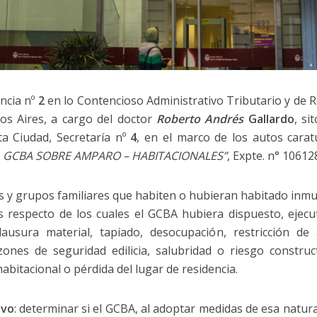
ncia nº
2
en lo Contencioso Administrativo Tributario y de 
 Aires, a cargo del doctor
Roberto Andrés
Gallardo
, si
ta Ciudad, Secretaría nº
4
, en el marco de los autos cara
 GCBA SOBRE AMPARO – HABITACIONALES”
, Expte. n° 10612
s y grupos familiares que habiten o hubieran habitado inmu
respecto de los cuales el GCBA hubiera dispuesto, ejecut
lausura material, tapiado, desocupación, restricción d
ones de seguridad edilicia, salubridad o riesgo construc
bitacional o pérdida del lugar de residencia.
ivo
: determinar si el GCBA, al adoptar medidas de esa natu