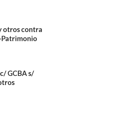
y otros contra
-Patrimonio
 c/ GCBA s/
otros