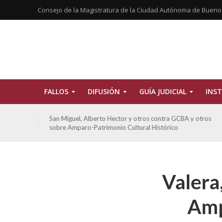
Consejo de la Magistratura de la Ciudad Autónoma de Bueno
FALLOS
DIFUSIÓN
GUÍA JUDICIAL
INST
tros
San Miguel, Alberto Hector y otros contra GCBA y otros
sobre Amparo-Patrimonio Cultural Histórico
Valera,
Amp