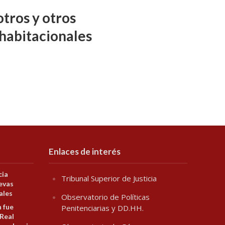
tros y otros
habitacionales
Enlaces de interés
cia
Tribunal Superior de Justicia
evas
ales
Observatorio de Políticas
n fue
Penitenciarias y DD.HH.
 Real