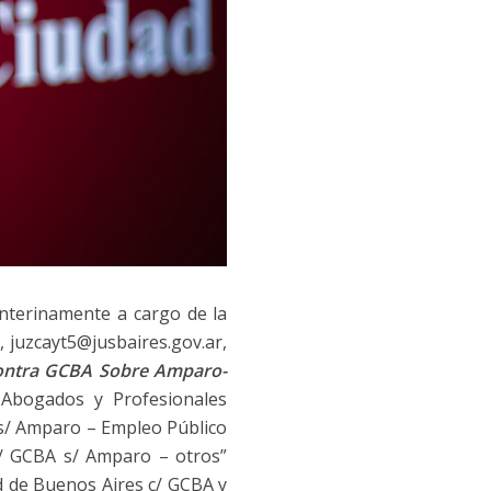
interinamente a cargo de la
, juzcayt5@jusbaires.gov.ar,
 Contra GCBA Sobre Amparo-
 Abogados y Profesionales
 s/ Amparo – Empleo Público
 c/ GCBA s/ Amparo – otros”
ad de Buenos Aires c/ GCBA y