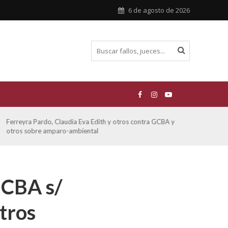
6 de agosto de 2026
Ferreyra Pardo, Claudia Eva Edith y otros contra GCBA y
ATE 
otros sobre amparo-ambiental
 GCBA s/
tros