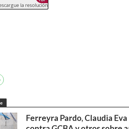
escargue la resolución
te
Ferreyra Pardo, Claudia Eva 
contra GCBA y otros sobre 