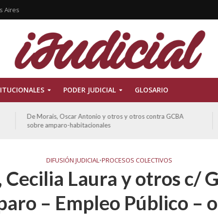
s Aires
ITUCIONALES
PODER JUDICIAL
GLOSARIO
De Morais, Oscar Antonio y otros y otros contra GCBA
sobre amparo-habitacionales
DIFUSIÓN JUDICIAL
•
PROCESOS COLECTIVOS
 Cecilia Laura y otros c/
aro – Empleo Público – o