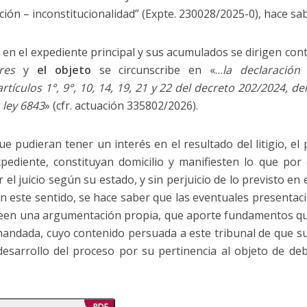
ión – inconstitucionalidad” (Expte. 230028/2025-0), hace sa
en el expediente principal y sus acumulados se dirigen cont
res
y
el objeto
se circunscribe en «…
la declaración
tículos 1°, 9°, 10, 14, 19, 21 y 22 del decreto 202/2024, del
a ley 6843
» (cfr. actuación 335802/2026).
 pudieran tener un interés en el resultado del litigio, el
pediente, constituyan domicilio y manifiesten lo que por
el juicio según su estado, y sin perjuicio de lo previsto en e
). En este sentido, se hace saber que las eventuales present
seen una argumentación propia, que aporte fundamentos q
emandada, cuyo contenido persuada a este tribunal de que 
 desarrollo del proceso por su pertinencia al objeto de deb
PDF