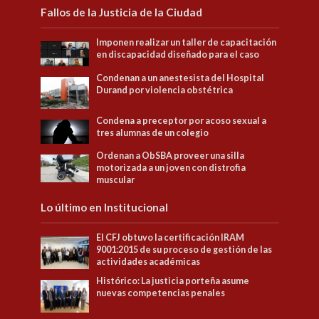
Fallos de la Justicia de la Ciudad
Imponen realizar un taller de capacitación
en discapacidad diseñado para el caso
Condenan a un anestesista del Hospital
Durand por violencia obstétrica
Condena a preceptor por acoso sexual a
tres alumnas de un colegio
Ordenan a ObSBA proveer una silla
motorizada a un joven con distrofia
muscular
Lo último en Institucional
El CFJ obtuvo la certificación IRAM
9001:2015 de su proceso de gestión de las
actividades académicas
Histórico: La justicia porteña asume
nuevas competencias penales