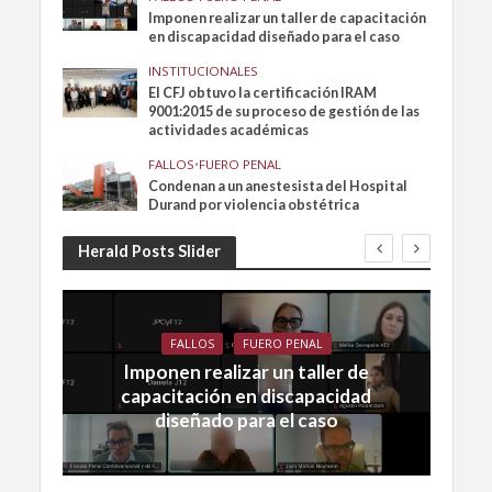
Imponen realizar un taller de capacitación
en discapacidad diseñado para el caso
INSTITUCIONALES
El CFJ obtuvo la certificación IRAM
9001:2015 de su proceso de gestión de las
actividades académicas
FALLOS
•
FUERO PENAL
Condenan a un anestesista del Hospital
Durand por violencia obstétrica
Herald Posts Slider
FALLOS
FUERO PENAL
Imponen realizar un taller de
capacitación en discapacidad
diseñado para el caso