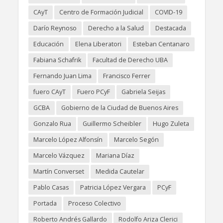
CAyT
Centro de Formación Judicial
COVID-19
Darío Reynoso
Derecho a la Salud
Destacada
Educación
Elena Liberatori
Esteban Centanaro
Fabiana Schafrik
Facultad de Derecho UBA
Fernando Juan Lima
Francisco Ferrer
fuero CAyT
Fuero PCyF
Gabriela Seijas
GCBA
Gobierno de la Ciudad de Buenos Aires
Gonzalo Rua
Guillermo Scheibler
Hugo Zuleta
Marcelo López Alfonsín
Marcelo Segón
Marcelo Vázquez
Mariana Díaz
Martín Converset
Medida Cautelar
Pablo Casas
Patricia López Vergara
PCyF
Portada
Proceso Colectivo
Roberto Andrés Gallardo
Rodolfo Ariza Clerici