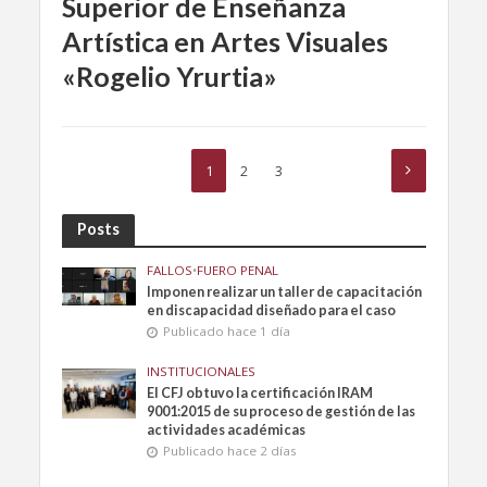
Superior de Enseñanza
Artística en Artes Visuales
«Rogelio Yrurtia»
1
2
3
Posts
FALLOS
•
FUERO PENAL
Imponen realizar un taller de capacitación
en discapacidad diseñado para el caso
Publicado hace 1 día
INSTITUCIONALES
El CFJ obtuvo la certificación IRAM
9001:2015 de su proceso de gestión de las
actividades académicas
Publicado hace 2 días