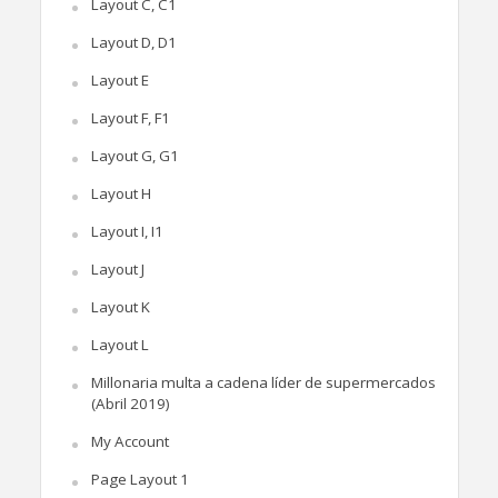
Layout C, C1
Layout D, D1
Layout E
Layout F, F1
Layout G, G1
Layout H
Layout I, I1
Layout J
Layout K
Layout L
Millonaria multa a cadena líder de supermercados
(Abril 2019)
My Account
Page Layout 1