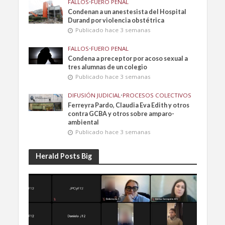
FALLOS
•
FUERO PENAL
Condenan a un anestesista del Hospital
Durand por violencia obstétrica
Publicado hace 3 semanas
FALLOS
•
FUERO PENAL
Condena a preceptor por acoso sexual a
tres alumnas de un colegio
Publicado hace 3 semanas
DIFUSIÓN JUDICIAL
•
PROCESOS COLECTIVOS
Ferreyra Pardo, Claudia Eva Edith y otros
contra GCBA y otros sobre amparo-
ambiental
Publicado hace 3 semanas
Herald Posts Big