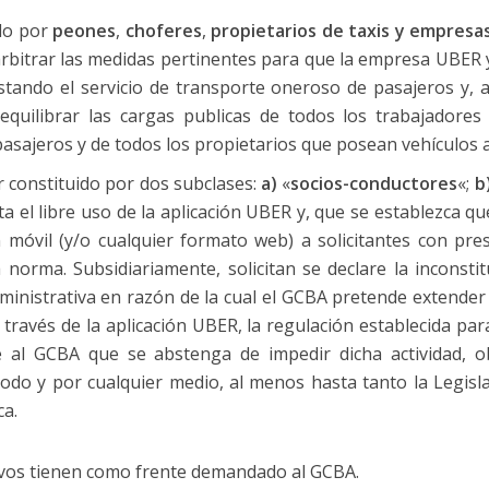
ado por
peones
,
choferes
,
propietarios de taxis y empresas
rbitrar las medidas pertinentes para que la empresa UBER 
stando el servicio de transporte oneroso de pasajeros y,
equilibrar las cargas publicas de todos los trabajadores 
sajeros y de todos los propietarios que posean vehículos a t
 constituido por dos subclases:
a)
«
socios-conductores
«;
b
 el libre uso de la aplicación UBER y, que se establezca qu
ón móvil (y/o cualquier formato web) a solicitantes con pr
norma. Subsidiariamente, solicitan se declare la inconsti
ministrativa en razón de la cual el GCBA pretende extender
través de la aplicación UBER, la regulación establecida par
 al GCBA que se abstenga de impedir dicha actividad, obs
modo y por cualquier medio, al menos hasta tanto la Legisla
ca.
vos tienen como frente demandado al GCBA.