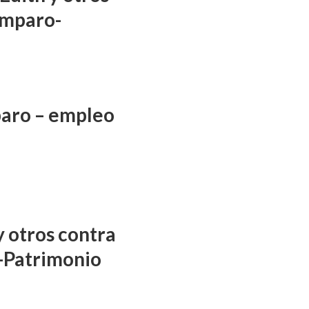
amparo-
aro – empleo
y otros contra
-Patrimonio