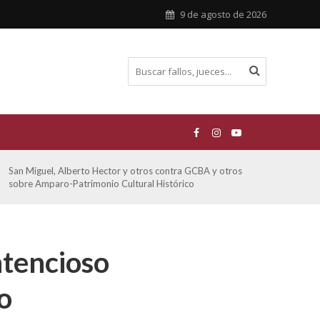
9 de agosto de 2026
San Miguel, Alberto Hector y otros contra GCBA y otros
De Mo
sobre Amparo-Patrimonio Cultural Histórico
sobr
ntencioso
o