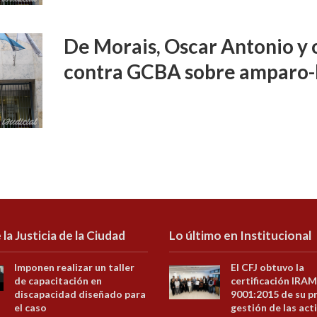
De Morais, Oscar Antonio y o
contra GCBA sobre amparo-
 la Justicia de la Ciudad
Lo último en Institucional
Imponen realizar un taller
El CFJ obtuvo la
de capacitación en
certificación IRAM
discapacidad diseñado para
9001:2015 de su p
el caso
gestión de las act