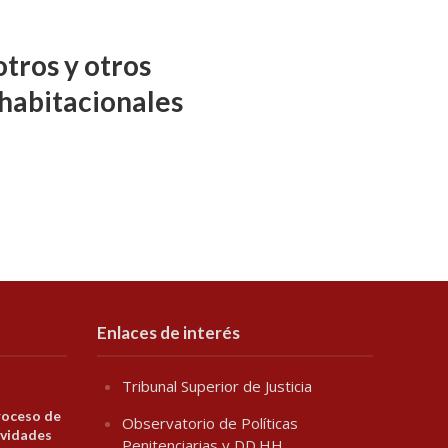
tros y otros
habitacionales
Enlaces de interés
Tribunal Superior de Justicia
roceso de
Observatorio de Políticas
ividades
Penitenciarias y DD.HH.