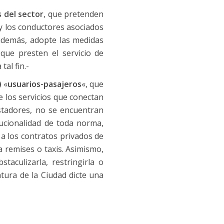
 del sector
, que pretenden
y los conductores asociados
 además, adopte las medidas
que presten el servicio de
al fin.-
)
«
usuarios-pasajeros
«, que
e los servicios que conectan
estadores, no se encuentran
tucionalidad de toda norma,
 a los contratos privados de
a remises o taxis. Asimismo,
taculizarla, restringirla o
tura de la Ciudad dicte una