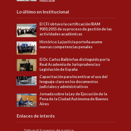
muscular
Lo último en Institucional
El CFJ obtuvo la certificación IRAM
9001:2015 de su proceso de gestión de las
actividades académicas
Histórico: La justicia porteña asume
nuevas competencias penales
El Dr. Carlos Balbín fue distinguido por la
Real Academia de Jurisprudencia y
Legislación de España
Capacitación para Incentivar el uso del
lenguaje claro en los documentos
judiciales y administrativos
Jornada sobre la Ley de Ejecución de la
Pena de la Ciudad Autónoma de Buenos
Aires
Enlaces de interés
Tribunal Superior de Justicia