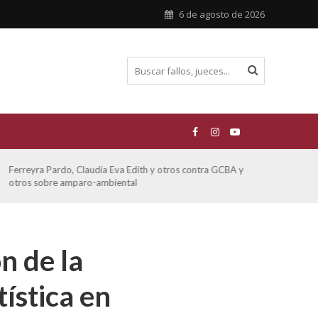
6 de agosto de 2026
ATE contra GCBA sobre amparo – empleo publico otros
San M
sobre
n de la
ística en