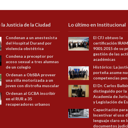
 la Justicia de la Ciudad
Lo último en Institucional
Condenan a un anestesista
El CFJ obtuvo la
del Hospital Durand por
certificación IRAM
violencia obstétrica
9001:2015 de su p
gestión de las act
Condena a preceptor por
académicas
acoso sexual a tres alumnas
de un colegio
Histórico: La justi
porteña asume nu
Ordenan a ObSBA proveer
competencias pen
una silla motorizada a un
joven con distrofia muscular
El Dr. Carlos Balbí
distinguido por la
Ordenan al GCBA inscribir
Academia de Juris
en el RUR a 35
y Legislación de E
recuperadores urbanos
Capacitación para
Incentivar el uso d
lenguaje claro en 
documentos judici