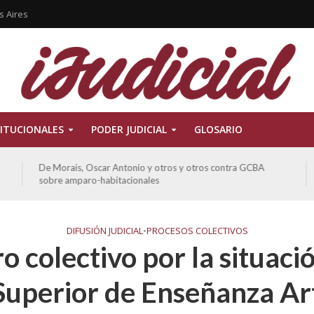
s Aires
ITUCIONALES
PODER JUDICIAL
GLOSARIO
Ferreyra Pardo, Claudia Eva Edith y otros contra GCBA y
otros sobre amparo-ambiental
DIFUSIÓN JUDICIAL
•
PROCESOS COLECTIVOS
 colectivo por la situació
Superior de Enseñanza Art