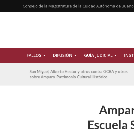
Consejo de la Magistratura de la Ciudad Autónoma de Bueno
FALLOS
DIFUSIÓN
GUÍA JUDICIAL
INST
tros
De Morais, Oscar Antonio y otros y otros contra GCBA
sobre amparo-habitacionales
Amparo
Escuela 