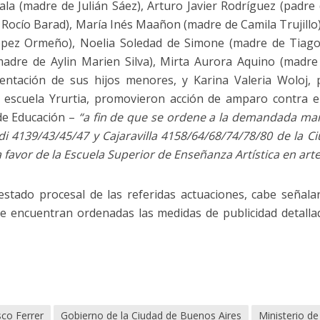
vala (madre de Julián Sáez), Arturo Javier Rodríguez (padre
Rocío Barad), María Inés Maañon (madre de Camila Trujill
pez Ormeño), Noelia Soledad de Simone (madre de Tiago
dre de Aylin Marien Silva), Mirta Aurora Aquino (madre 
entación de sus hijos menores, y Karina Valeria Woloj, 
a escuela Yrurtia, promovieron acción de amparo contra e
de Educación –
“a fin de que se ordene a la demandada mant
erdi 4139/43/45/47 y Cajaravilla 4158/64/68/74/78/80 de l
favor de la Escuela Superior de Enseñanza Artística en artes
 estado procesal de las referidas actuaciones, cabe señal
e encuentran ordenadas las medidas de publicidad detalla
sco Ferrer
Gobierno de la Ciudad de Buenos Aires
Ministerio d