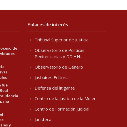
Enlaces de interés
Tribunal Superior de Justicia
roceso de
Observatorio de Políticas
ividades
Penitenciarias y DD.HH.
cia
Observatorio de Género
evas
Jusbaires Editorial
ales
n fue
Defensa del litigante
 Real
prudencia
Centro de la Justicia de la Mujer
spaña
Centro de Formación Judicial
el
Juristeca
los
ales y