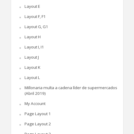
Layout E
Layout F, F1
Layout G, G1
Layout H
Layout I, I1
Layout J
Layout K
Layout L
Millonaria multa a cadena líder de supermercados
(Abril 2019)
My Account
Page Layout 1
Page Layout 2
Page Layout 3