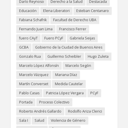
Darío Reynoso
Derecho a la Salud
Destacada
Educación
Elena Liberatori
Esteban Centanaro
Fabiana Schafrik
Facultad de Derecho UBA
Fernando Juan Lima
Francisco Ferrer
fuero CAyT
Fuero PCyF
Gabriela Seijas
GCBA
Gobierno de la Ciudad de Buenos Aires
Gonzalo Rua
Guillermo Scheibler
Hugo Zuleta
Marcelo López Alfonsín
Marcelo Segón
Marcelo Vázquez
Mariana Díaz
Martín Converset
Medida Cautelar
Pablo Casas
Patricia López Vergara
PCyF
Portada
Proceso Colectivo
Roberto Andrés Gallardo
Rodolfo Ariza Clerici
Sala I
Salud
Violencia de Género