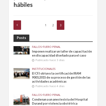
hábiles
1
2
3
Posts
FALLOS
•
FUERO PENAL
Imponen realizar un taller de capacitación
en discapacidad diseñado para el caso
Publicado hace 3 días
INSTITUCIONALES
El CFJ obtuvo la certificación IRAM
9001:2015 de su proceso de gestión de las
actividades académicas
Publicado hace 4 días
FALLOS
•
FUERO PENAL
Condenan a un anestesista del Hospital
Durand por violencia obstétrica