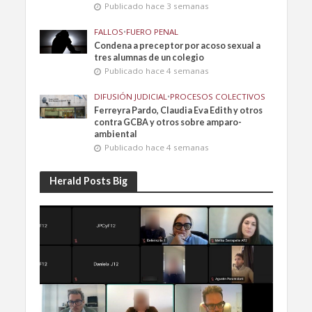
Publicado hace 3 semanas
FALLOS
•
FUERO PENAL
Condena a preceptor por acoso sexual a
tres alumnas de un colegio
Publicado hace 4 semanas
DIFUSIÓN JUDICIAL
•
PROCESOS COLECTIVOS
Ferreyra Pardo, Claudia Eva Edith y otros
contra GCBA y otros sobre amparo-
ambiental
Publicado hace 4 semanas
Herald Posts Big