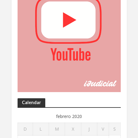
Calendar
febrero 2020
D
L
M
X
J
V
S