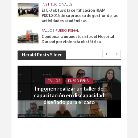
INSTITUCIONALES
El CFJ obtuvo la certificación IRAM
9001:2015 de su proceso de gestión de las
actividades académicas
FALLOS
•
FUERO PENAL
Condenan a un anestesista del Hospital
Durand por violencia obstétrica
Herald Posts Slider
FALLOS
FUERO PENAL
Imponen realizar un taller de
capacitación en discapacidad
diseñado para el caso