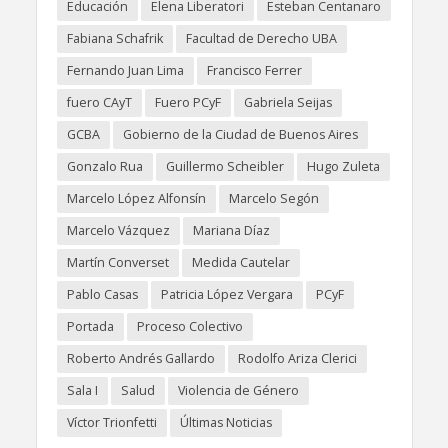
Educación
Elena Liberatori
Esteban Centanaro
Fabiana Schafrik
Facultad de Derecho UBA
Fernando Juan Lima
Francisco Ferrer
fuero CAyT
Fuero PCyF
Gabriela Seijas
GCBA
Gobierno de la Ciudad de Buenos Aires
Gonzalo Rua
Guillermo Scheibler
Hugo Zuleta
Marcelo López Alfonsín
Marcelo Segón
Marcelo Vázquez
Mariana Díaz
Martín Converset
Medida Cautelar
Pablo Casas
Patricia López Vergara
PCyF
Portada
Proceso Colectivo
Roberto Andrés Gallardo
Rodolfo Ariza Clerici
Sala I
Salud
Violencia de Género
Víctor Trionfetti
Últimas Noticias