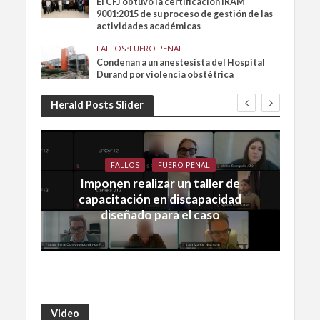
El CFJ obtuvo la certificación IRAM
9001:2015 de su proceso de gestión de las
actividades académicas
FALLOS
•
FUERO PENAL
Condenan a un anestesista del Hospital
Durand por violencia obstétrica
Herald Posts Slider
FALLOS
FUERO PENAL
Imponen realizar un taller de
capacitación en discapacidad
diseñado para el caso
Video