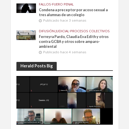
FALLOS
•
FUERO PENAL
Condena a preceptor por acoso sexual a
tres alumnas de un colegio
Publicado hace 3 semanas
DIFUSIÓN JUDICIAL
•
PROCESOS COLECTIVOS
Ferreyra Pardo, Claudia Eva Edith y otros
contra GCBA y otros sobre amparo-
ambiental
Publicado hace 4 semanas
Herald Posts Big