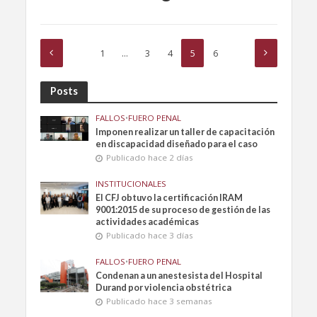
1
…
3
4
5
6
Posts
FALLOS
•
FUERO PENAL
Imponen realizar un taller de capacitación
en discapacidad diseñado para el caso
Publicado hace 2 días
INSTITUCIONALES
El CFJ obtuvo la certificación IRAM
9001:2015 de su proceso de gestión de las
actividades académicas
Publicado hace 3 días
FALLOS
•
FUERO PENAL
Condenan a un anestesista del Hospital
Durand por violencia obstétrica
Publicado hace 3 semanas