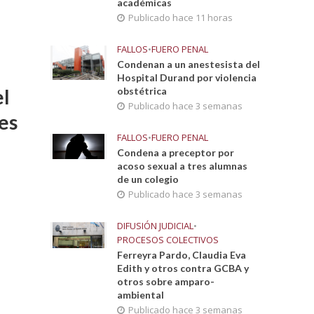
académicas
Publicado hace 11 horas
FALLOS
•
FUERO PENAL
Condenan a un anestesista del
Hospital Durand por violencia
obstétrica
el
Publicado hace 3 semanas
es
FALLOS
•
FUERO PENAL
Condena a preceptor por
acoso sexual a tres alumnas
de un colegio
Publicado hace 3 semanas
DIFUSIÓN JUDICIAL
•
PROCESOS COLECTIVOS
Ferreyra Pardo, Claudia Eva
Edith y otros contra GCBA y
otros sobre amparo-
ambiental
Publicado hace 3 semanas