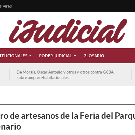
s Aires
ITUCIONALES
PODER JUDICIAL
GLOSARIO
Ferreyra Pardo, Claudia Eva Edith y otros contra GCBA y
otros sobre amparo-ambiental
o de artesanos de la Feria del Parq
nario