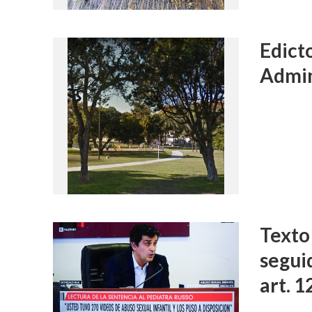
Edict
Admin
Texto
segui
art. 