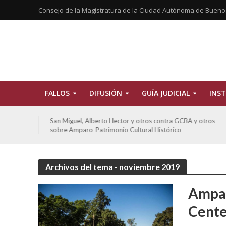
Consejo de la Magistratura de la Ciudad Autónoma de Bueno
FALLOS
DIFUSIÓN
GUÍA JUDICIAL
INST
tros
De Morais, Oscar Antonio y otros y otros contra GCBA
sobre amparo-habitacionales
Archivos del tema - noviembre 2019
Ampar
Cente