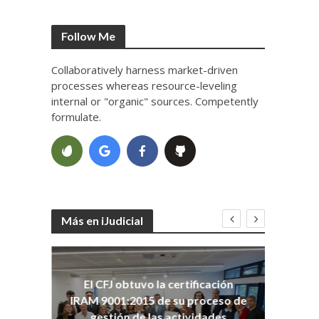
Follow Me
Collaboratively harness market-driven
processes whereas resource-leveling
internal or "organic" sources. Competently
formulate.
Más en iJudicial
oso
El CFJ obtuvo la certificación
n
Co
IRAM 9001:2015 de su proceso de
Ho
gestión de las actividades