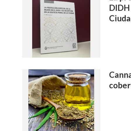
DIDH y
Ciud
Canna
cober