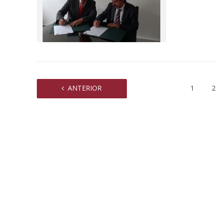
y otros c
sobre a
ANTERIOR
1
2