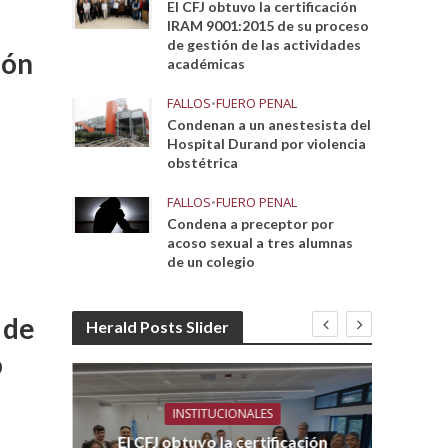
El CFJ obtuvo la certificación
IRAM 9001:2015 de su proceso
de gestión de las actividades
ión
académicas
FALLOS
•
FUERO PENAL
Condenan a un anestesista del
Hospital Durand por violencia
obstétrica
FALLOS
•
FUERO PENAL
Condena a preceptor por
acoso sexual a tres alumnas
de un colegio
 de
Herald Posts Slider
o
INSTITUCIONALES
El CFJ obtuvo la certificación