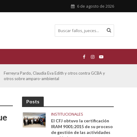
6 de agosto de 2026
ATE contra GCBA sobre amparo – empleo publico otros
San M
sobre
Posts
INSTITUCIONALES
ue
El CFJ obtuvo la certificación
IRAM 9001:2015 de su proceso
de gestión de las actividades