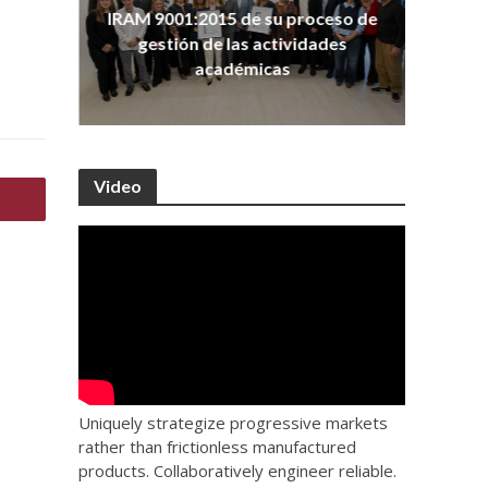
ña
Co
IRAM 9001:2015 de su proceso de
as
Ho
gestión de las actividades
académicas
Video
Uniquely strategize progressive markets
rather than frictionless manufactured
products. Collaboratively engineer reliable.