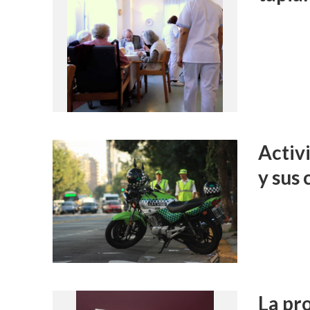
Activ
y sus
La pro