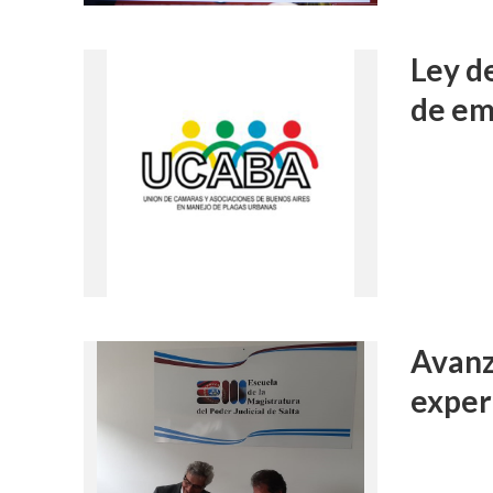
Ley d
de em
Avanz
exper
DIFUSIÓN JUDI
PROCESOS C
Ferreyra Par