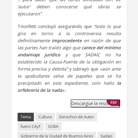
‘autor’ deben conocerse qué obras se
ejecutaron”
.
Trionfetti concluyó asegurando que
“todo lo que
gira en torno a la controversia resulta
definitivamente
improcedente
en razón de que
las partes han traído algo que
carece del mínimo
andamiaje jurídico
y que SADAIC no ha
establecido la Causa-Fuente de la obligación en
forma precisa y debida”
y subrayó que
«aún ante
la apabullante selva de papeles que se ha
precipitado en este expediente, solo hallo
la
orfebrería de la nada
«
.-
Descargue la resolución
PDF
Tema
Cultura
Derechos de Autor
fuero CAyT
GCBA
Gobierno de la Ciudad de Buenos Aires
Sadaic