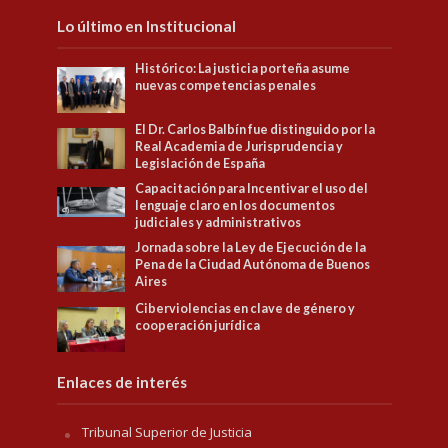
Lo último en Institucional
Histórico: La justicia porteña asume
nuevas competencias penales
El Dr. Carlos Balbín fue distinguido por la
Real Academia de Jurisprudencia y
Legislación de España
Capacitación para Incentivar el uso del
lenguaje claro en los documentos
judiciales y administrativos
Jornada sobre la Ley de Ejecución de la
Pena de la Ciudad Autónoma de Buenos
Aires
Ciberviolencias en clave de género y
cooperación jurídica
Enlaces de interés
Tribunal Superior de Justicia