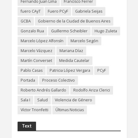
Fernando Juan Lima
Francisco Ferrer
fuero CAyT
Fuero PCyF
Gabriela Seijas
GCBA
Gobierno de la Ciudad de Buenos Aires
Gonzalo Rua
Guillermo Scheibler
Hugo Zuleta
Marcelo López Alfonsín
Marcelo Segón
Marcelo Vázquez
Mariana Díaz
Martín Converset
Medida Cautelar
Pablo Casas
Patricia López Vergara
PCyF
Portada
Proceso Colectivo
Roberto Andrés Gallardo
Rodolfo Ariza Clerici
Sala I
Salud
Violencia de Género
Víctor Trionfetti
Últimas Noticias
Text