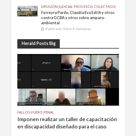
DIFUSIÓN JUDICIAL
•
PROCESOS COLECTIVOS
Ferreyra Pardo, Claudia Eva Edith y otros
contra GCBA y otros sobre amparo-
ambiental
Publicado hace 4 semanas
Herald Posts Big
FALLOS
•
FUERO PENAL
Imponen realizar un taller de capacitación
en discapacidad diseñado para el caso