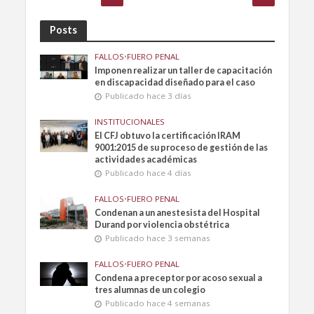
Posts
FALLOS
•
FUERO PENAL
Imponen realizar un taller de capacitación
en discapacidad diseñado para el caso
Publicado hace 3 días
INSTITUCIONALES
El CFJ obtuvo la certificación IRAM
9001:2015 de su proceso de gestión de las
actividades académicas
Publicado hace 4 días
FALLOS
•
FUERO PENAL
Condenan a un anestesista del Hospital
Durand por violencia obstétrica
Publicado hace 3 semanas
FALLOS
•
FUERO PENAL
Condena a preceptor por acoso sexual a
tres alumnas de un colegio
Publicado hace 4 semanas