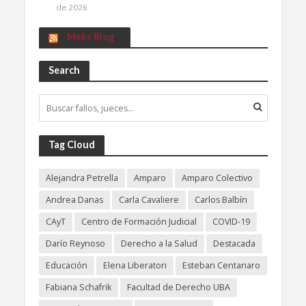
de 2026
Meks Blog
Search
Tag Cloud
Alejandra Petrella
Amparo
Amparo Colectivo
Andrea Danas
Carla Cavaliere
Carlos Balbín
CAyT
Centro de Formación Judicial
COVID-19
Darío Reynoso
Derecho a la Salud
Destacada
Educación
Elena Liberatori
Esteban Centanaro
Fabiana Schafrik
Facultad de Derecho UBA