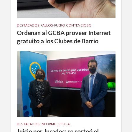
DESTACADOS
•
FALLOS
•
FUERO CONTENCIOSO
Ordenan al GCBA proveer Internet
gratuito a los Clubes de Barrio
DESTACADOS
•
INFORME ESPECIAL
Juicio por Jurados: se sorteó el