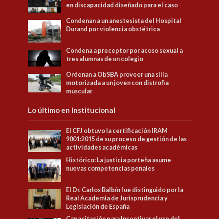
en discapacidad diseñado para el caso
Condenan a un anestesista del Hospital
Durand por violencia obstétrica
Condena a preceptor por acoso sexual a
tres alumnas de un colegio
Ordenan a ObSBA proveer una silla
motorizada a un joven con distrofia
muscular
Lo último en Institucional
El CFJ obtuvo la certificación IRAM
9001:2015 de su proceso de gestión de las
actividades académicas
Histórico: La justicia porteña asume
nuevas competencias penales
El Dr. Carlos Balbín fue distinguido por la
Real Academia de Jurisprudencia y
Legislación de España
Capacitación para Incentivar el uso del