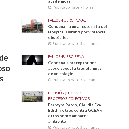
académicas
Publicado hace 7 horas
FALLOS
•
FUERO PENAL
Condenan a un anestesista del
Hospital Durand por violencia
obstétrica
Publicado hace 3 semanas
 de
FALLOS
•
FUERO PENAL
Condena a preceptor por
oso
acoso sexual a tres alumnas
de un colegio
s
Publicado hace 3 semanas
DIFUSIÓN JUDICIAL
•
PROCESOS COLECTIVOS
Ferreyra Pardo, Claudia Eva
Edith y otros contra GCBA y
otros sobre amparo-
ambiental
Publicado hace 3 semanas