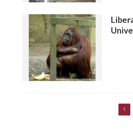
Libera
Unive
1
DIFUSIÓN JUDI
PROCESOS C
Ferreyra Par