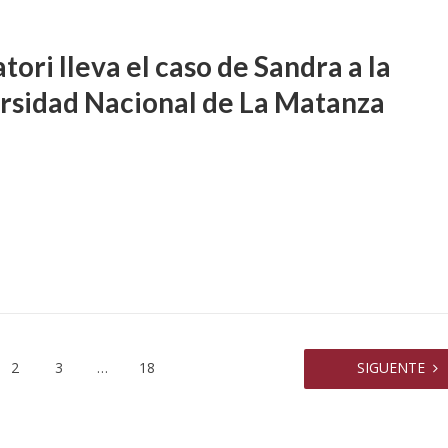
tori lleva el caso de Sandra a la
rsidad Nacional de La Matanza
2
3
…
18
SIGUENTE
CIAL
OLECTIVOS
INSTITUCIONALES
do, Claudia Eva Edith