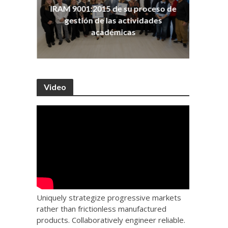
ña
Co
IRAM 9001:2015 de su proceso de
as
Ho
gestión de las actividades
académicas
Video
Uniquely strategize progressive markets
rather than frictionless manufactured
products. Collaboratively engineer reliable.