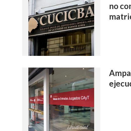
no co
matri
Ampar
ejecu