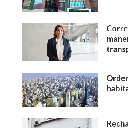
Corre
maner
transp
Orden
habit
Recha