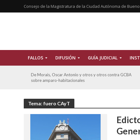
Consejo de la Magistratura de la Ciudad Autónoma de Bueno
FALLOS
DIFUSIÓN
GUÍA JUDICIAL
INST
CBA
Ferreyra Pardo, Claudia Eva Edith y otros contra GCBA y
otros sobre amparo-ambiental
Tema: fuero CAyT
Edict
Gener