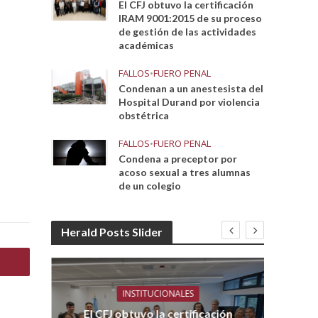
El CFJ obtuvo la certificación
IRAM 9001:2015 de su proceso
de gestión de las actividades
académicas
FALLOS
•
FUERO PENAL
Condenan a un anestesista del
Hospital Durand por violencia
obstétrica
FALLOS
•
FUERO PENAL
Condena a preceptor por
acoso sexual a tres alumnas
de un colegio
Herald Posts Slider
INSTITUCIONALES
El CFJ obtuvo la certificación