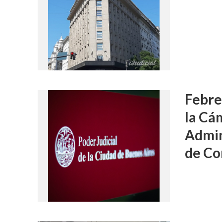
Febre
la Cá
Admin
de C