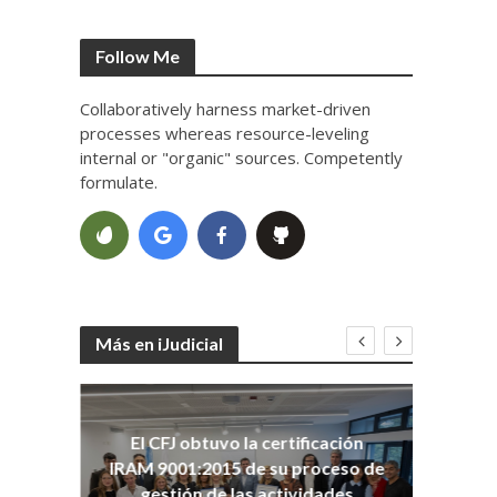
Follow Me
Collaboratively harness market-driven
processes whereas resource-leveling
internal or "organic" sources. Competently
formulate.
Más en iJudicial
oso
El CFJ obtuvo la certificación
n
Co
IRAM 9001:2015 de su proceso de
Ho
gestión de las actividades