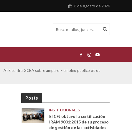
6 de agosto de 2026
San Miguel, Alberto Hector y otros contra GCBA y otros
De Mo
sobre Amparo-Patrimonio Cultural Histórico
sobr
Posts
INSTITUCIONALES
El CFJ obtuvo la certificación
IRAM 9001:2015 de su proceso
de gestión de las actividades