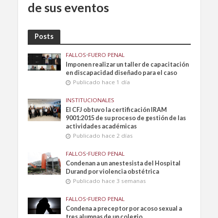
de sus eventos
Posts
FALLOS
•
FUERO PENAL
Imponen realizar un taller de capacitación
en discapacidad diseñado para el caso
Publicado hace 1 día
INSTITUCIONALES
El CFJ obtuvo la certificación IRAM
9001:2015 de su proceso de gestión de las
actividades académicas
Publicado hace 2 días
FALLOS
•
FUERO PENAL
Condenan a un anestesista del Hospital
Durand por violencia obstétrica
Publicado hace 3 semanas
FALLOS
•
FUERO PENAL
Condena a preceptor por acoso sexual a
tres alumnas de un colegio