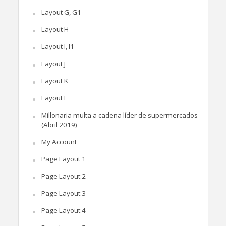
Layout G, G1
Layout H
Layout I, I1
Layout J
Layout K
Layout L
Millonaria multa a cadena líder de supermercados
(Abril 2019)
My Account
Page Layout 1
Page Layout 2
Page Layout 3
Page Layout 4