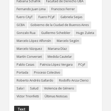
Fabiana Schafrik
Facultad de Derecho UBA
Fernando Juan Lima
Francisco Ferrer
fuero CAyT
Fuero PCyF
Gabriela Seijas
GCBA
Gobierno de la Ciudad de Buenos Aires
Gonzalo Rua
Guillermo Scheibler
Hugo Zuleta
Marcelo López Alfonsín
Marcelo Segón
Marcelo Vázquez
Mariana Díaz
Martín Converset
Medida Cautelar
Pablo Casas
Patricia López Vergara
PCyF
Portada
Proceso Colectivo
Roberto Andrés Gallardo
Rodolfo Ariza Clerici
Sala I
Salud
Violencia de Género
Víctor Trionfetti
Últimas Noticias
Text