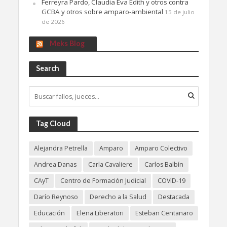
Ferreyra Pardo, Claudia Eva Edith y otros contra
GCBA y otros sobre amparo-ambiental
15 de julio
de 2026
Meks Blog
Search
Tag Cloud
Alejandra Petrella
Amparo
Amparo Colectivo
Andrea Danas
Carla Cavaliere
Carlos Balbín
CAyT
Centro de Formación Judicial
COVID-19
Darío Reynoso
Derecho a la Salud
Destacada
Educación
Elena Liberatori
Esteban Centanaro