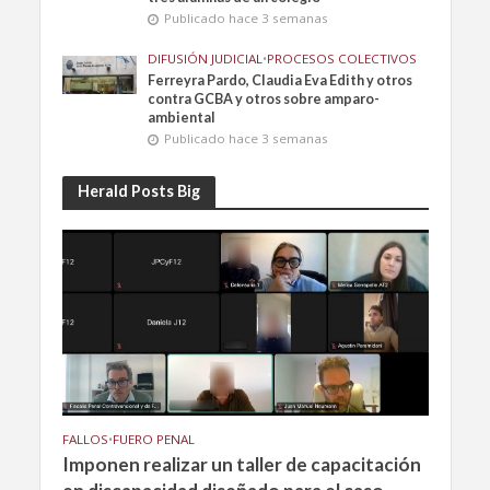
Publicado hace 3 semanas
DIFUSIÓN JUDICIAL
•
PROCESOS COLECTIVOS
Ferreyra Pardo, Claudia Eva Edith y otros
contra GCBA y otros sobre amparo-
ambiental
Publicado hace 3 semanas
Herald Posts Big
FALLOS
•
FUERO PENAL
Imponen realizar un taller de capacitación