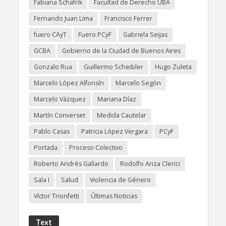
Fabiana Schafrik
Facultad de Derecho UBA
Fernando Juan Lima
Francisco Ferrer
fuero CAyT
Fuero PCyF
Gabriela Seijas
GCBA
Gobierno de la Ciudad de Buenos Aires
Gonzalo Rua
Guillermo Scheibler
Hugo Zuleta
Marcelo López Alfonsín
Marcelo Segón
Marcelo Vázquez
Mariana Díaz
Martín Converset
Medida Cautelar
Pablo Casas
Patricia López Vergara
PCyF
Portada
Proceso Colectivo
Roberto Andrés Gallardo
Rodolfo Ariza Clerici
Sala I
Salud
Violencia de Género
Víctor Trionfetti
Últimas Noticias
Text