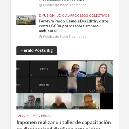
Publicado hace 3 semanas
DIFUSIÓN JUDICIAL
•
PROCESOS COLECTIVOS
Ferreyra Pardo, Claudia Eva Edith y otros
contra GCBA y otros sobre amparo-
ambiental
Publicado hace 3 semanas
Herald Posts Big
FALLOS
•
FUERO PENAL
Imponen realizar un taller de capacitación