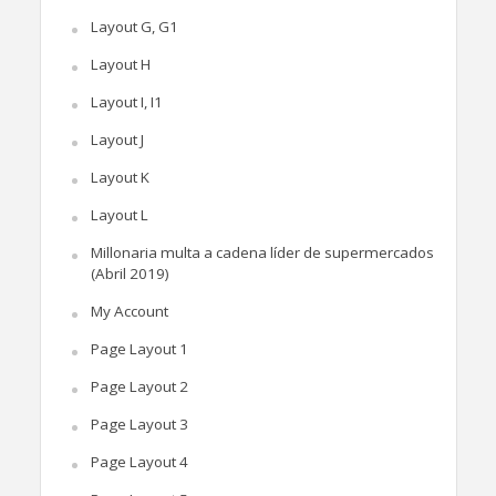
Layout G, G1
Layout H
Layout I, I1
Layout J
Layout K
Layout L
Millonaria multa a cadena líder de supermercados
(Abril 2019)
My Account
Page Layout 1
Page Layout 2
Page Layout 3
Page Layout 4