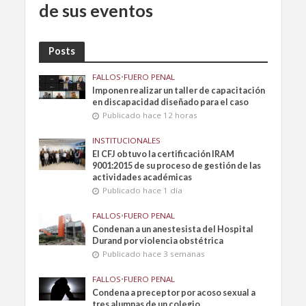
de sus eventos
Posts
FALLOS
•
FUERO PENAL
Imponen realizar un taller de capacitación
en discapacidad diseñado para el caso
Publicado hace 12 horas
INSTITUCIONALES
El CFJ obtuvo la certificación IRAM
9001:2015 de su proceso de gestión de las
actividades académicas
Publicado hace 1 día
FALLOS
•
FUERO PENAL
Condenan a un anestesista del Hospital
Durand por violencia obstétrica
Publicado hace 3 semanas
FALLOS
•
FUERO PENAL
Condena a preceptor por acoso sexual a
tres alumnas de un colegio