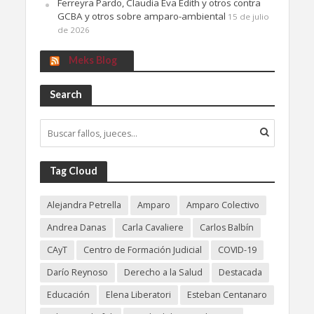
Ferreyra Pardo, Claudia Eva Edith y otros contra
GCBA y otros sobre amparo-ambiental
15 de julio
de 2026
Meks Blog
Search
Tag Cloud
Alejandra Petrella
Amparo
Amparo Colectivo
Andrea Danas
Carla Cavaliere
Carlos Balbín
CAyT
Centro de Formación Judicial
COVID-19
Darío Reynoso
Derecho a la Salud
Destacada
Educación
Elena Liberatori
Esteban Centanaro