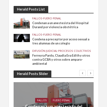
Herald Posts List
FALLOS
•
FUERO PENAL
Condenan a un anestesista del Hospital
Durand por violencia obstétrica
FALLOS
•
FUERO PENAL
Condena a preceptor por acoso sexual a
tres alumnas de un colegio
DIFUSIÓN JUDICIAL
•
PROCESOS COLECTIVOS
Ferreyra Pardo, Claudia Eva Edith y otros
contra GCBA y otros sobre amparo-
ambiental
Herald Posts Slider
FALLOS
FUERO PENAL
Condenan a un anestesista del