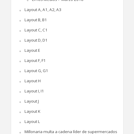
Layout A, A1, A2, A3
Layout B, B1
Layout C, C1
Layout D, D1
Layout E
Layout F, F1
Layout G, G1
Layout H
Layout I, I1
Layout J
Layout K
Layout L
Millonaria multa a cadena líder de supermercados