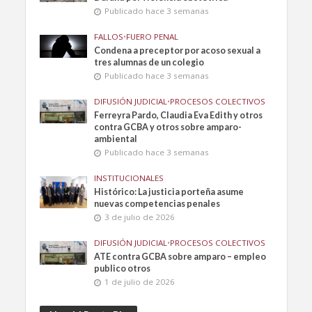
Publicado hace 3 semanas
FALLOS
•
FUERO PENAL
Condena a preceptor por acoso sexual a
tres alumnas de un colegio
Publicado hace 3 semanas
DIFUSIÓN JUDICIAL
•
PROCESOS COLECTIVOS
Ferreyra Pardo, Claudia Eva Edith y otros
contra GCBA y otros sobre amparo-
ambiental
Publicado hace 3 semanas
INSTITUCIONALES
Histórico: La justicia porteña asume
nuevas competencias penales
3 de julio de 2026
DIFUSIÓN JUDICIAL
•
PROCESOS COLECTIVOS
ATE contra GCBA sobre amparo – empleo
publico otros
1 de julio de 2026