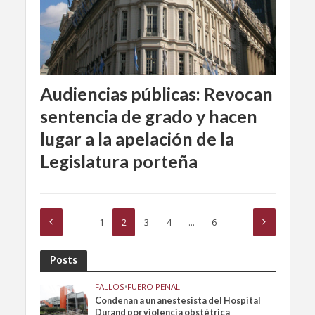
Audiencias públicas: Revocan
sentencia de grado y hacen
lugar a la apelación de la
Legislatura porteña
1
2
3
4
…
6
Posts
FALLOS
•
FUERO PENAL
Condenan a un anestesista del Hospital
Durand por violencia obstétrica