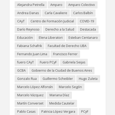
Alejandra Petrella
Amparo
Amparo Colectivo
Andrea Danas
Carla Cavaliere
Carlos Balbín
CAyT
Centro de Formación Judicial
COVID-19
Darío Reynoso
Derecho a la Salud
Destacada
Educación
Elena Liberatori
Esteban Centanaro
Fabiana Schafrik
Facultad de Derecho UBA
Fernando Juan Lima
Francisco Ferrer
fuero CAyT
Fuero PCyF
Gabriela Seijas
GCBA
Gobierno de la Ciudad de Buenos Aires
Gonzalo Rua
Guillermo Scheibler
Hugo Zuleta
Marcelo López Alfonsín
Marcelo Segón
Marcelo Vázquez
Mariana Díaz
Martín Converset
Medida Cautelar
Pablo Casas
Patricia López Vergara
PCyF