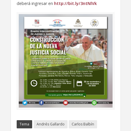
deberá ingresar en
http://bit.ly/3ntNlVk
Tema
Andrés Gallardo
Carlos Balbín