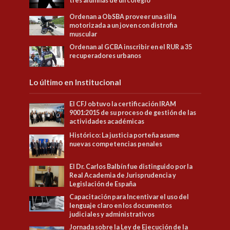
tres alumnas de un colegio
Ordenan a ObSBA proveer una silla
motorizada a un joven con distrofia
muscular
Ordenan al GCBA inscribir en el RUR a 35
recuperadores urbanos
Lo último en Institucional
El CFJ obtuvo la certificación IRAM
9001:2015 de su proceso de gestión de las
actividades académicas
Histórico: La justicia porteña asume
nuevas competencias penales
El Dr. Carlos Balbín fue distinguido por la
Real Academia de Jurisprudencia y
Legislación de España
Capacitación para Incentivar el uso del
lenguaje claro en los documentos
judiciales y administrativos
Jornada sobre la Ley de Ejecución de la