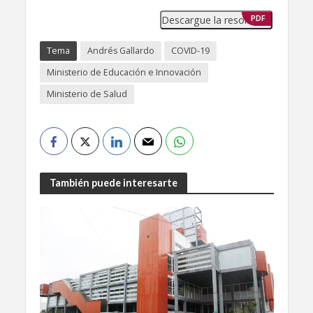
Descargue la resolución
PDF
Tema
Andrés Gallardo
COVID-19
Ministerio de Educación e Innovación
Ministerio de Salud
También puede interesarte