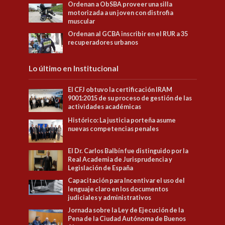
Ordenan a ObSBA proveer una silla
motorizada a un joven con distrofia
muscular
Ordenan al GCBA inscribir en el RUR a 35
recuperadores urbanos
Lo último en Institucional
El CFJ obtuvo la certificación IRAM
9001:2015 de su proceso de gestión de las
actividades académicas
Histórico: La justicia porteña asume
nuevas competencias penales
El Dr. Carlos Balbín fue distinguido por la
Real Academia de Jurisprudencia y
Legislación de España
Capacitación para Incentivar el uso del
lenguaje claro en los documentos
judiciales y administrativos
Jornada sobre la Ley de Ejecución de la
Pena de la Ciudad Autónoma de Buenos