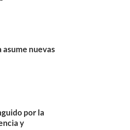
ña asume nuevas
nguido por la
encia y