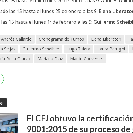
las 15 hasta el miércoles 20 de enero a las 9:
Andrés Gallar
de las 15 hasta el lunes 25 de enero a las 9:
Elena Liberator
as 15 hasta el lunes 1º de febrero a las 9:
Guillermo Scheib
Andrés Gallardo
Cronograma de Turnos
Elena Liberatori
Fa
la Seijas
Guillermo Scheibler
Hugo Zuleta
Laura Perugini
ía Rosa Cilurzo
Mariana Díaz
Martín Converset
te
El CFJ obtuvo la certificaci
9001:2015 de su proceso de 