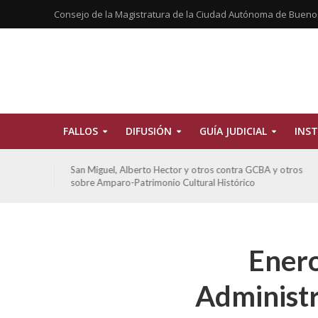
Consejo de la Magistratura de la Ciudad Autónoma de Bueno
FALLOS
DIFUSIÓN
GUÍA JUDICIAL
INST
tros
San Miguel, Alberto Hector y otros contra GCBA y otros
sobre Amparo-Patrimonio Cultural Histórico
Enero
Administr