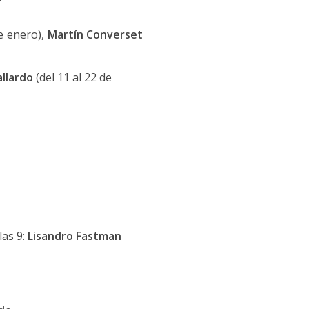
de enero),
Martín Converset
llardo
(del 11 al 22 de
las 9:
Lisandro Fastman
o