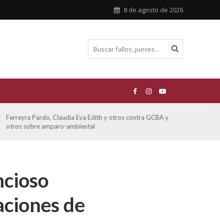
8 de agosto de 2026
Ferreyra Pardo, Claudia Eva Edith y otros contra GCBA y
ATE 
otros sobre amparo-ambiental
ncioso
aciones de