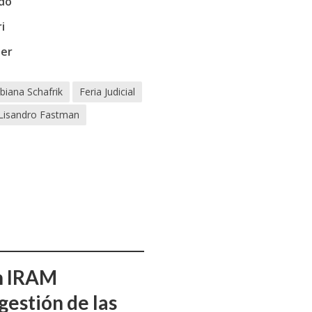
do
i
ler
biana Schafrik
Feria Judicial
Lisandro Fastman
ón IRAM
gestión de las