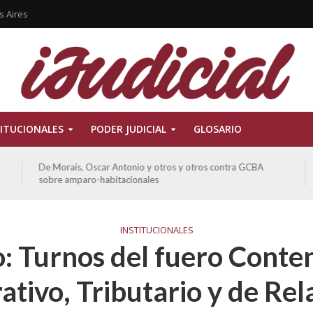
s Aires
ITUCIONALES
PODER JUDICIAL
GLOSARIO
De Morais, Oscar Antonio y otros y otros contra GCBA
sobre amparo-habitacionales
INSTITUCIONALES
: Turnos del fuero Conte
ativo, Tributario y de Rel