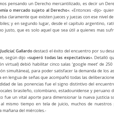
imos pensando un Derecho mercantilizado, es decir un Dere
mía o mercado sujeto al Derecho
«. «Entonces -dijo- quie
eba claramente que existen jueces y juezas con ese nivel 
biles; y en segundo lugar, desde el capítulo argentino, rat
o justo, que es solo aquel que sea útil a quienes mas sufre
iJudicial
,
Gallardo
destacó el éxito del encuentro por su desa
ue, según dijo «
superó todas las expectativas
«. Detalló q
ón virtual) debió habilitar cinco salas ‘google meet’ de 25
ción simultánea), para poder satisfacer la demanda de los as
ea en lengua de señas que acompañó todas las deliberaciones
didad de las ponencias fue el signo distintivo del encuentro
locales brasileño, colombiano, estadounidense y peruano de
o fue un vital aporte para dimensionar la nueva justicia so
al mismo tiempo en tela de juicio, muchos de nuestros 
a mañana del miércoles.-