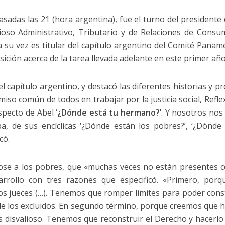
asadas las 21 (hora argentina), fue el turno del presidente 
ioso Administrativo, Tributario y de Relaciones de Cons
a su vez es titular del capítulo argentino del Comité Panam
ción acerca de la tarea llevada adelante en este primer año 
l capítulo argentino, y destacó las diferentes historias y p
iso común de todos en trabajar por la justicia social, Refl
specto de Abel ‘
¿Dónde está tu hermano?’
. Y nosotros no
pa, de sus encíclicas ‘¿Dónde están los pobres?’, ‘¿Dónde 
có.
dose a los pobres, que «muchas veces no están presentes c
arrollo con tres razones que especificó. «Primero, por
s jueces (…). Tenemos que romper limites para poder const
 de los excluidos. En segundo término, porque creemos que
s disvalioso. Tenemos que reconstruir el Derecho y hacerlo 