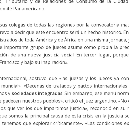
vo, Tributario y de Relaciones de Consumo de la Ciuda
 Comité Panamericano.
sus colegas de todas las regiones por la convocatoria ma
trevo a decir que este encuentro será un hecho histórico. E
istrados de toda América y de África en una misma jornada, 
te importante grupo de jueces asume como propia la preo
oción de
una nueva justicia social
. En tercer lugar, porque
Francisco y bajo su inspiración».
internacional, sostuvo que «las juezas y los jueces ya c
mundial». «Decenas de tratados y pactos internacionales
gnos y
sociedades integradas
. Sin embargo, ese menú norma
e padecen nuestros pueblos», criticó el juez argentino. «No
os que ver los que impartimos justicia», reconoció en su 
 somos la principal causa de esta crisis en la justicia soc
 tenemos que explorar críticamente». «Las condiciones exte