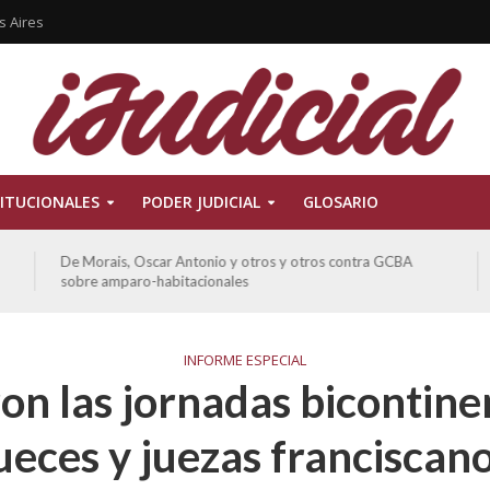
s Aires
ITUCIONALES
PODER JUDICIAL
GLOSARIO
De Morais, Oscar Antonio y otros y otros contra GCBA
sobre amparo-habitacionales
INFORME ESPECIAL
ron las jornadas bicontine
ueces y juezas franciscan