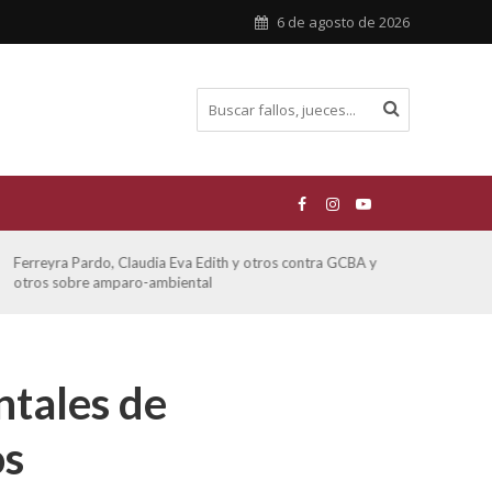
6 de agosto de 2026
Ferreyra Pardo, Claudia Eva Edith y otros contra GCBA y
ATE 
otros sobre amparo-ambiental
ntales de
os