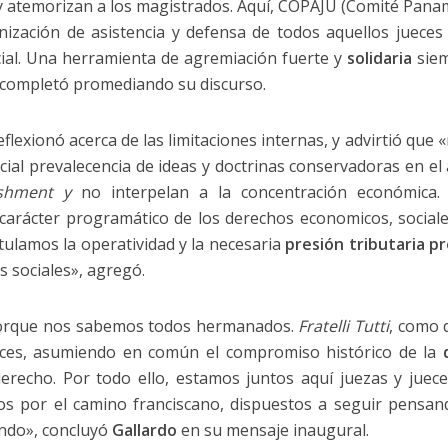
y atemorizan a los magistrados. Aquí, COPAJU (Comité Panam
ización de asistencia y defensa de todos aquellos jueces 
social. Una herramienta de agremiación fuerte y
solidaria
siem
completó promediando su discurso.
 reflexionó acerca de las limitaciones internas, y advirtió qu
cial prevalecencia de ideas y doctrinas conservadoras en el 
ishment y
no interpelan a la concentración económica. E
 carácter programático de los derechos economicos, sociales
ulamos la operatividad y la necesaria
presión tributaria p
s sociales», agregó.
porque nos sabemos todos hermanados.
Fratelli Tutti
, como 
ueces, asumiendo en común el compromiso histórico de la
recho. Por todo ello, estamos juntos aquí juezas y juece
os por el camino franciscano, dispuestos a seguir pensand
ndo», concluyó
Gallardo
en su mensaje inaugural.