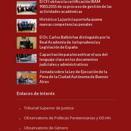
El CFJ obtuvo la certificación IRAM
9001:2015 de su proceso de gestión de las
actividades académicas
Histórico: La justicia porteña asume
nuevas competencias penales
El Dr. Carlos Balbín fue distinguido por la
Real Academia de Jurisprudencia y
Legislación de España
Capacitación para Incentivar el uso del
lenguaje claro en los documentos
judiciales y administrativos
Jornada sobre la Ley de Ejecución de la
Pena de la Ciudad Autónoma de Buenos
Aires
Enlaces de interés
Tribunal Superior de Justicia
Observatorio de Políticas Penitenciarias y DD.HH.
Observatorio de Género