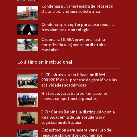
Condenan a un anestesista del Hospital
Durand por violencia obstétrica
Condena a preceptor por acoso sexual a
tres alumnas de un colegio
Ordenan a ObSBA proveer una silla
motorizada a un joven con distrofia
muscular
Lo último en Institucional
El CFJ obtuvo la certificación IRAM
9001:2015 de su proceso de gestión de las
actividades académicas
Histórico: La justicia porteña asume
nuevas competencias penales
El Dr. Carlos Balbín fue distinguido por la
Real Academia de Jurisprudencia y
Legislación de España
Capacitación para Incentivar el uso del
lenguaje claro en los documentos