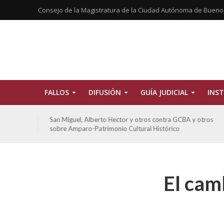
Consejo de la Magistratura de la Ciudad Autónoma de Bueno
FALLOS
DIFUSIÓN
GUÍA JUDICIAL
INST
tros
San Miguel, Alberto Hector y otros contra GCBA y otros
sobre Amparo-Patrimonio Cultural Histórico
El camb