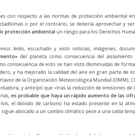
les con respecto a las normas de protección ambiental en
ectadísimas o por el contrario, se debería aprovechar y se
 de
protección ambiental
un riesgo para los Derechos Hum
emos leído, escuchado y visto noticias, imágenes, docu
miento»
del planeta como consecuencia del aislamiento s
Como consecuencia de esto se han visto disminuidas de forma
dero, y ha mejorado la calidad del aire en gran parte de 
ortavoz de la Organización Meteorológica Mundial (OMM), Cl
ntadora, y anticipó que «tras la reducción de emisiones de 
enas,
es probable que haya un rápido aumento de las cif
risis, el dióxido de carbono ha estado presente en la at
ta sigue abocado a un cambio climático pese a una caída te