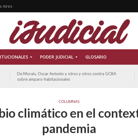
s Aires
ITUCIONALES
PODER JUDICIAL
GLOSARIO
De Morais, Oscar Antonio y otros y otros contra GCBA
sobre amparo-habitacionales
COLUMNAS
io climático en el contex
pandemia