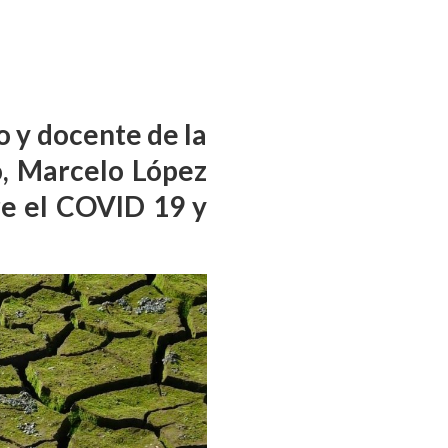
o y
docente de la
o,
Marcelo López
re el COVID 19 y