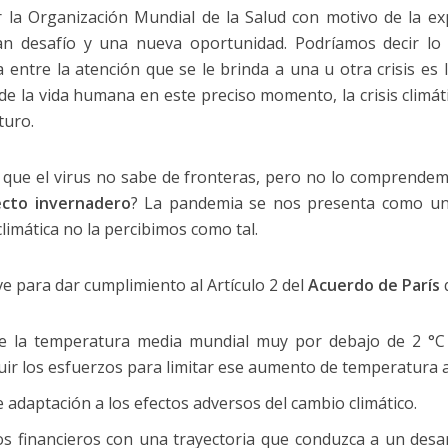
 la Organización Mundial de la Salud con motivo de la ex
n desafío y una nueva oportunidad. Podríamos decir lo m
ia entre la atención que se le brinda a una u otra crisis es 
 de la vida humana en este preciso momento, la crisis climá
turo.
 que el virus no sabe de fronteras, pero no lo comprende
ecto invernadero
? La pandemia se nos presenta como un
 climática no la percibimos como tal.
ve para dar cumplimiento al Artículo 2 del
Acuerdo de París
q
 la temperatura media mundial muy por debajo de 2 °C c
uir los esfuerzos para limitar ese aumento de temperatura a 
 adaptación a los efectos adversos del cambio climático.
os financieros con una trayectoria que conduzca a un desa