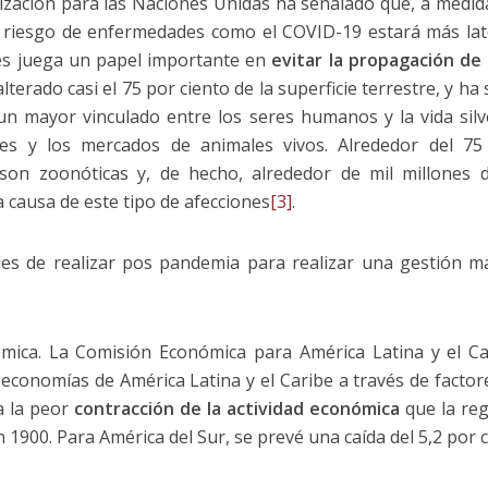
zación para las Naciones Unidas ha señalado que, a medida
l riesgo de enfermedades como el COVID-19 estará más lat
ies juega un papel importante en
evitar la propagación d
erado casi el 75 por ciento de la superficie terrestre, y ha si
 un mayor vinculado entre los seres humanos y la vida sil
tres y los mercados de animales vivos. Alrededor del 7
son zoonóticas y, de hecho, alrededor de mil millones 
 causa de este tipo de afecciones
[3]
.
es de realizar pos pandemia para realizar una gestión más
ómica. La Comisión Económica para América Latina y el Ca
economías de América Latina y el Caribe a través de factor
a la peor
contracción de la actividad económica
que la reg
en 1900. Para América del Sur, se prevé una caída del 5,2 por 