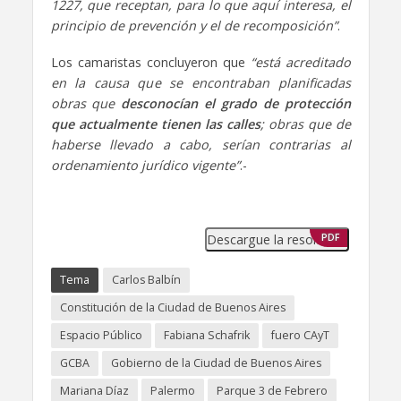
1227, que receptan, para lo que aquí interesa, el
principio de prevención y el de recomposición”
.
Los camaristas concluyeron que
“está acreditado
en la causa que se encontraban planificadas
obras que
desconocían el grado de protección
que actualmente tienen las calles
; obras que de
haberse llevado a cabo, serían contrarias al
ordenamiento jurídico vigente”
.-
Descargue la resolución
PDF
Tema
Carlos Balbín
Constitución de la Ciudad de Buenos Aires
Espacio Público
Fabiana Schafrik
fuero CAyT
GCBA
Gobierno de la Ciudad de Buenos Aires
Mariana Díaz
Palermo
Parque 3 de Febrero