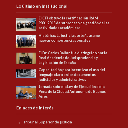
Lo último en Institucional
El CFJ obtuvo la certificación IRAM
9001:2015 de su proceso de gestión de las
actividades académicas
Histórico: La justicia porteña asume
nuevas competencias penales
El Dr. Carlos Balbín fue distinguido por la
Real Academia de Jurisprudencia y
Legislación de España
Capacitación para Incentivar el uso del
lenguaje claro en los documentos
judiciales y administrativos
Jornada sobre la Ley de Ejecución de la
Pena de la Ciudad Autónoma de Buenos
Aires
Enlaces de interés
Tribunal Superior de Justicia