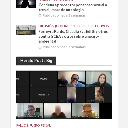
Condena a preceptor por acoso sexual a
tres alumnas de un colegio
Publicado hace 3 semanas
DIFUSIÓN JUDICIAL
•
PROCESOS COLECTIVOS
Ferreyra Pardo, Claudia Eva Edith y otros
contra GCBA y otros sobre amparo-
ambiental
Publicado hace 3 semanas
Herald Posts Big
FALLOS
•
FUERO PENAL