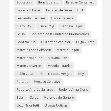
Educación
Elena Liberatori
Esteban Centanaro
Fabiana Schafrik
Facultad de Derecho UBA
Fernando Juan Lima
Francisco Ferrer
fuero CAyT
Fuero PCyF
Gabriela Seijas
GCBA
Gobierno de la Ciudad de Buenos Aires
Gonzalo Rua
Guillermo Scheibler
Hugo Zuleta
Marcelo López Alfonsín
Marcelo Segón
Marcelo Vázquez
Mariana Díaz
Martín Converset
Medida Cautelar
Pablo Casas
Patricia López Vergara
PCyF
Portada
Proceso Colectivo
Roberto Andrés Gallardo
Rodolfo Ariza Clerici
Sala I
Salud
Violencia de Género
Víctor Trionfetti
Últimas Noticias