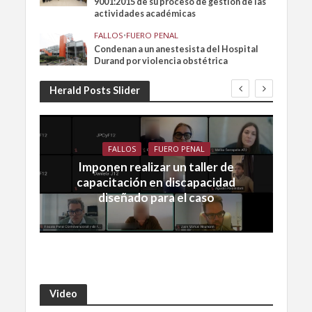
9001:2015 de su proceso de gestión de las
actividades académicas
FALLOS
•
FUERO PENAL
Condenan a un anestesista del Hospital
Durand por violencia obstétrica
Herald Posts Slider
FALLOS
FUERO PENAL
Imponen realizar un taller de
capacitación en discapacidad
diseñado para el caso
Video