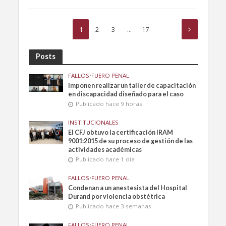
1
2
3
…
17
Posts
FALLOS
•
FUERO PENAL
Imponen realizar un taller de capacitación
en discapacidad diseñado para el caso
Publicado hace 9 horas
INSTITUCIONALES
El CFJ obtuvo la certificación IRAM
9001:2015 de su proceso de gestión de las
actividades académicas
Publicado hace 1 día
FALLOS
•
FUERO PENAL
Condenan a un anestesista del Hospital
Durand por violencia obstétrica
Publicado hace 3 semanas
FALLOS
•
FUERO PENAL