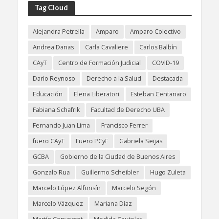
Tag Cloud
Alejandra Petrella
Amparo
Amparo Colectivo
Andrea Danas
Carla Cavaliere
Carlos Balbín
CAyT
Centro de Formación Judicial
COVID-19
Darío Reynoso
Derecho a la Salud
Destacada
Educación
Elena Liberatori
Esteban Centanaro
Fabiana Schafrik
Facultad de Derecho UBA
Fernando Juan Lima
Francisco Ferrer
fuero CAyT
Fuero PCyF
Gabriela Seijas
GCBA
Gobierno de la Ciudad de Buenos Aires
Gonzalo Rua
Guillermo Scheibler
Hugo Zuleta
Marcelo López Alfonsín
Marcelo Segón
Marcelo Vázquez
Mariana Díaz