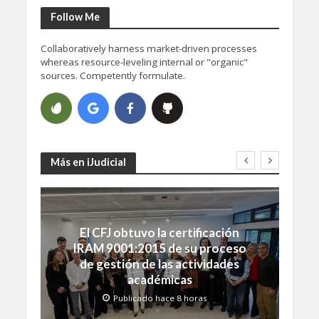
Follow Me
Collaboratively harness market-driven processes
whereas resource-leveling internal or "organic"
sources. Competently formulate.
Más en iJudicial
El CFJ obtuvo la certificación
IRAM 9001:2015 de su proceso
de gestión de las actividades
académicas
Publicado hace 8 horas