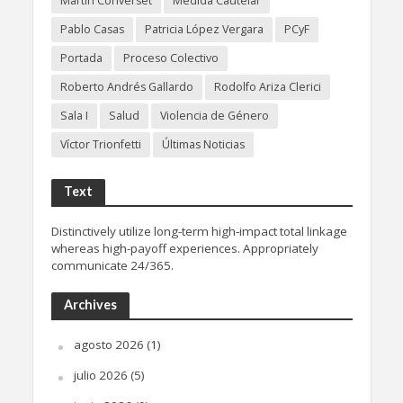
Martín Converset
Medida Cautelar
Pablo Casas
Patricia López Vergara
PCyF
Portada
Proceso Colectivo
Roberto Andrés Gallardo
Rodolfo Ariza Clerici
Sala I
Salud
Violencia de Género
Víctor Trionfetti
Últimas Noticias
Text
Distinctively utilize long-term high-impact total linkage
whereas high-payoff experiences. Appropriately
communicate 24/365.
Archives
agosto 2026
(1)
julio 2026
(5)