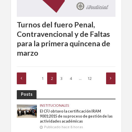
Turnos del fuero Penal,
Contravencional y de Faltas
para la primera quincena de
marzo
1
2
3
4
…
12
Posts
INSTITUCIONALES
El CFJ obtuvo la certificación IRAM
9001:2015 de su proceso de gestión de las
actividades académicas
Publicado hace 8 horas