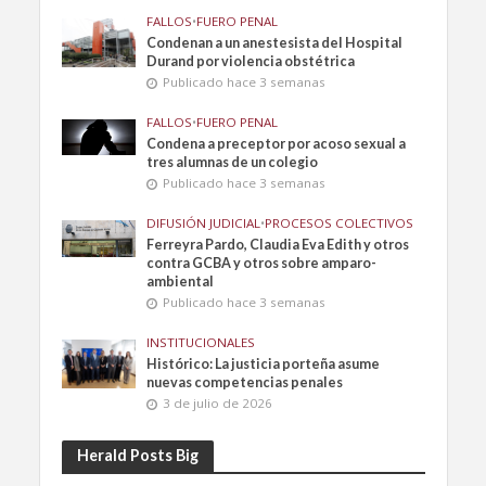
FALLOS
•
FUERO PENAL
Condenan a un anestesista del Hospital
Durand por violencia obstétrica
Publicado hace 3 semanas
FALLOS
•
FUERO PENAL
Condena a preceptor por acoso sexual a
tres alumnas de un colegio
Publicado hace 3 semanas
DIFUSIÓN JUDICIAL
•
PROCESOS COLECTIVOS
Ferreyra Pardo, Claudia Eva Edith y otros
contra GCBA y otros sobre amparo-
ambiental
Publicado hace 3 semanas
INSTITUCIONALES
Histórico: La justicia porteña asume
nuevas competencias penales
3 de julio de 2026
Herald Posts Big