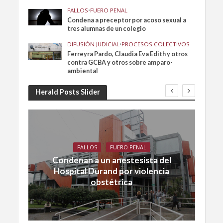
FALLOS
•
FUERO PENAL
Condena a preceptor por acoso sexual a
tres alumnas de un colegio
DIFUSIÓN JUDICIAL
•
PROCESOS COLECTIVOS
Ferreyra Pardo, Claudia Eva Edith y otros
contra GCBA y otros sobre amparo-
ambiental
Herald Posts Slider
FALLOS
FUERO PENAL
Condenan a un anestesista del
Hospital Durand por violencia
obstétrica