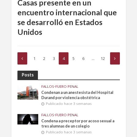
Casas presente en un
encuentro internacional que
se desarrolló en Estados
Unidos
1
2
3
4
5
6
…
12
Posts
FALLOS
•
FUERO PENAL
Condenan a un anestesista del Hospital
Durand por violencia obstétrica
Publicado hace 3 semanas
FALLOS
•
FUERO PENAL
Condena a preceptor por acoso sexual a
tres alumnas de un colegio
Publicado hace 3 semanas