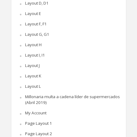
Layout D, D1
Layout E
Layout F, F1
Layout G, G1
Layout H
Layout I, I1
Layout J
Layout K
Layout L
Millonaria multa a cadena líder de supermercados
(Abril 2019)
My Account
Page Layout 1
Page Layout 2