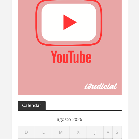
Calendar
agosto 2026
D
L
M
X
J
V
S