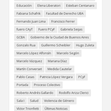
Educación
Elena Liberatori
Esteban Centanaro
Fabiana Schafrik
Facultad de Derecho UBA
Fernando Juan Lima
Francisco Ferrer
fuero CAyT
Fuero PCyF
Gabriela Seijas
GCBA
Gobierno de la Ciudad de Buenos Aires
Gonzalo Rua
Guillermo Scheibler
Hugo Zuleta
Marcelo López Alfonsín
Marcelo Segón
Marcelo Vázquez
Mariana Díaz
Martín Converset
Medida Cautelar
Pablo Casas
Patricia López Vergara
PCyF
Portada
Proceso Colectivo
Roberto Andrés Gallardo
Rodolfo Ariza Clerici
Sala I
Salud
Violencia de Género
Víctor Trionfetti
Últimas Noticias