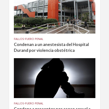
FALLOS
•
FUERO PENAL
Condenan a un anestesista del Hospital
Durand por violencia obstétrica
FALLOS
•
FUERO PENAL
Condena a preceptor por acoso sexual a