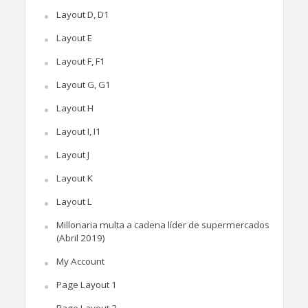
Layout D, D1
Layout E
Layout F, F1
Layout G, G1
Layout H
Layout I, I1
Layout J
Layout K
Layout L
Millonaria multa a cadena líder de supermercados
(Abril 2019)
My Account
Page Layout 1
Page Layout 2