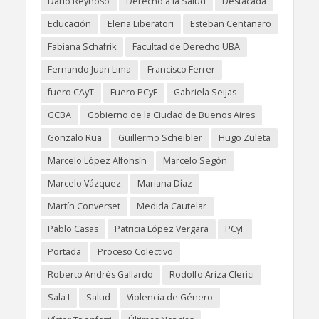
Darío Reynoso
Derecho a la Salud
Destacada
Educación
Elena Liberatori
Esteban Centanaro
Fabiana Schafrik
Facultad de Derecho UBA
Fernando Juan Lima
Francisco Ferrer
fuero CAyT
Fuero PCyF
Gabriela Seijas
GCBA
Gobierno de la Ciudad de Buenos Aires
Gonzalo Rua
Guillermo Scheibler
Hugo Zuleta
Marcelo López Alfonsín
Marcelo Segón
Marcelo Vázquez
Mariana Díaz
Martín Converset
Medida Cautelar
Pablo Casas
Patricia López Vergara
PCyF
Portada
Proceso Colectivo
Roberto Andrés Gallardo
Rodolfo Ariza Clerici
Sala I
Salud
Violencia de Género