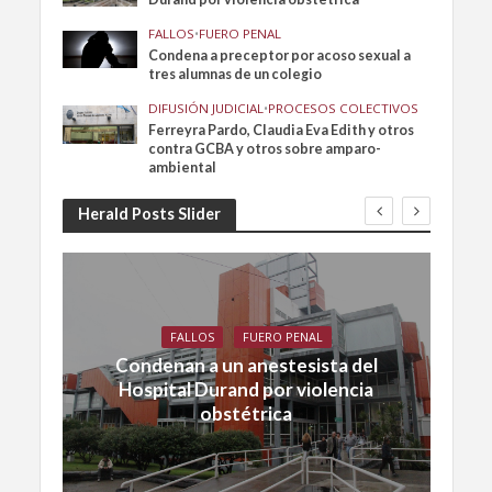
FALLOS
•
FUERO PENAL
Condena a preceptor por acoso sexual a
tres alumnas de un colegio
DIFUSIÓN JUDICIAL
•
PROCESOS COLECTIVOS
Ferreyra Pardo, Claudia Eva Edith y otros
contra GCBA y otros sobre amparo-
ambiental
Herald Posts Slider
FALLOS
FUERO PENAL
Condenan a un anestesista del
Hospital Durand por violencia
obstétrica