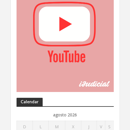
Calendar
agosto 2026
D
L
M
X
J
V
S