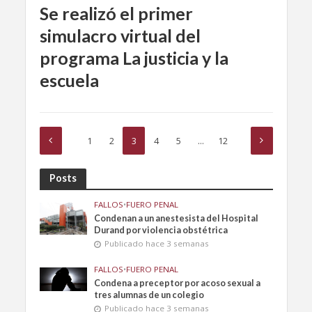
Se realizó el primer
simulacro virtual del
programa La justicia y la
escuela
1
2
3
4
5
…
12
Posts
FALLOS
•
FUERO PENAL
Condenan a un anestesista del Hospital
Durand por violencia obstétrica
Publicado hace 3 semanas
FALLOS
•
FUERO PENAL
Condena a preceptor por acoso sexual a
tres alumnas de un colegio
Publicado hace 3 semanas