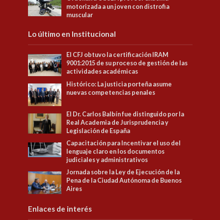
motorizada a un joven con distrofia
muscular
Lo último en Institucional
El CFJ obtuvo la certificación IRAM
9001:2015 de su proceso de gestión de las
actividades académicas
Histórico: La justicia porteña asume
nuevas competencias penales
El Dr. Carlos Balbín fue distinguido por la
Real Academia de Jurisprudencia y
Legislación de España
Capacitación para Incentivar el uso del
lenguaje claro en los documentos
judiciales y administrativos
Jornada sobre la Ley de Ejecución de la
Pena de la Ciudad Autónoma de Buenos
Aires
Enlaces de interés