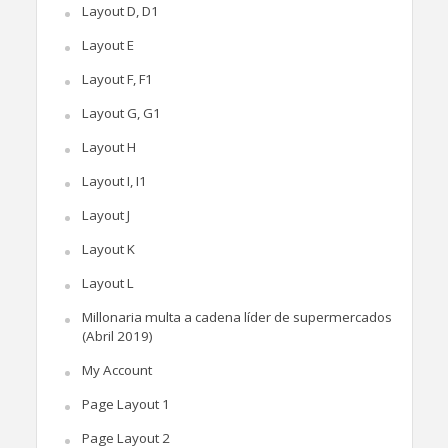
Layout D, D1
Layout E
Layout F, F1
Layout G, G1
Layout H
Layout I, I1
Layout J
Layout K
Layout L
Millonaria multa a cadena líder de supermercados
(Abril 2019)
My Account
Page Layout 1
Page Layout 2