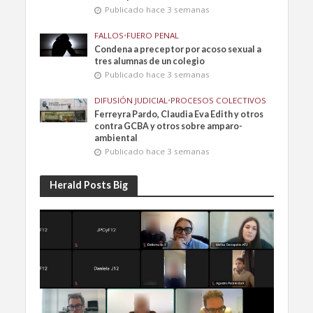
Publicado hace 3 semanas
FALLOS
•
FUERO PENAL
Condena a preceptor por acoso sexual a
tres alumnas de un colegio
Publicado hace 3 semanas
DIFUSIÓN JUDICIAL
•
PROCESOS COLECTIVOS
Ferreyra Pardo, Claudia Eva Edith y otros
contra GCBA y otros sobre amparo-
ambiental
Publicado hace 3 semanas
Herald Posts Big