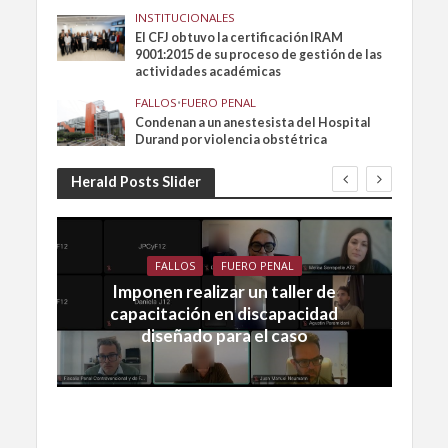
INSTITUCIONALES
El CFJ obtuvo la certificación IRAM
9001:2015 de su proceso de gestión de las
actividades académicas
FALLOS
•
FUERO PENAL
Condenan a un anestesista del Hospital
Durand por violencia obstétrica
Herald Posts Slider
FALLOS
FUERO PENAL
Imponen realizar un taller de
capacitación en discapacidad
diseñado para el caso