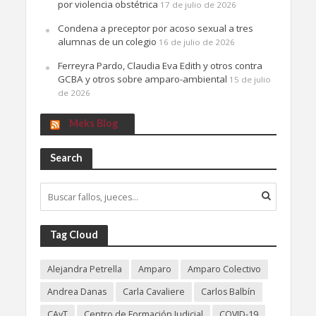
por violencia obstétrica
17 de julio de 2026
Condena a preceptor por acoso sexual a tres
alumnas de un colegio
16 de julio de 2026
Ferreyra Pardo, Claudia Eva Edith y otros contra
GCBA y otros sobre amparo-ambiental
15 de julio
de 2026
Meks Blog
Search
Tag Cloud
Alejandra Petrella
Amparo
Amparo Colectivo
Andrea Danas
Carla Cavaliere
Carlos Balbín
CAyT
Centro de Formación Judicial
COVID-19