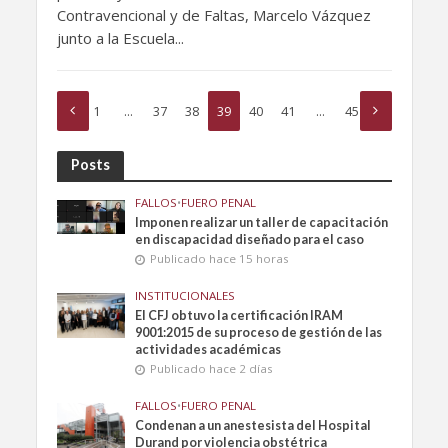
Contravencional y de Faltas, Marcelo Vázquez
junto a la Escuela...
1
…
37
38
39
40
41
…
45
Posts
FALLOS
•
FUERO PENAL
Imponen realizar un taller de capacitación
en discapacidad diseñado para el caso
Publicado hace 15 horas
INSTITUCIONALES
El CFJ obtuvo la certificación IRAM
9001:2015 de su proceso de gestión de las
actividades académicas
Publicado hace 2 días
FALLOS
•
FUERO PENAL
Condenan a un anestesista del Hospital
Durand por violencia obstétrica