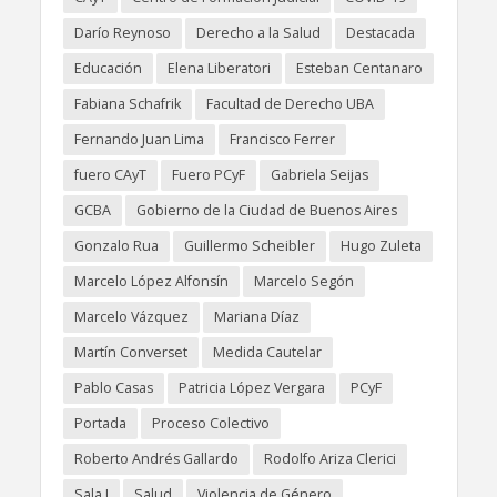
Darío Reynoso
Derecho a la Salud
Destacada
Educación
Elena Liberatori
Esteban Centanaro
Fabiana Schafrik
Facultad de Derecho UBA
Fernando Juan Lima
Francisco Ferrer
fuero CAyT
Fuero PCyF
Gabriela Seijas
GCBA
Gobierno de la Ciudad de Buenos Aires
Gonzalo Rua
Guillermo Scheibler
Hugo Zuleta
Marcelo López Alfonsín
Marcelo Segón
Marcelo Vázquez
Mariana Díaz
Martín Converset
Medida Cautelar
Pablo Casas
Patricia López Vergara
PCyF
Portada
Proceso Colectivo
Roberto Andrés Gallardo
Rodolfo Ariza Clerici
Sala I
Salud
Violencia de Género