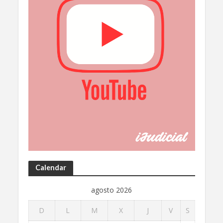
Calendar
agosto 2026
D
L
M
X
J
V
S