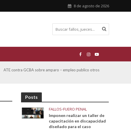
8 de agosto de 2026
ATE contra GCBA sobre amparo – empleo publico otros
San M
sobre
Posts
FALLOS
•
FUERO PENAL
Imponen realizar un taller de
capacitación en discapacidad
diseñado para el caso