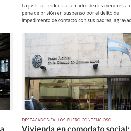
tres alumnas de un
La justicia condenó a la madre de dos menores a 
y otros contra GCBA y otr
colegio
pena de prisión en suspenso por el delito de
sobre amparo-ambiental
impedimento de contacto con sus padres, agravado
DESTACADOS
FALLOS
FUERO CONTENCIOSO
•
•
Vivienda en comodato social:
ga