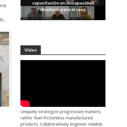
capacitación en discapacidad
una
os
IRA
diseñado para el caso
...
Video
Uniquely strategize progressive markets
rather than frictionless manufactured
products. Collaboratively engineer reliable.