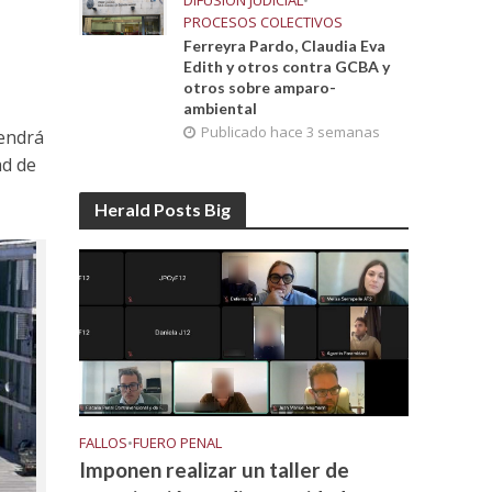
DIFUSIÓN JUDICIAL
•
PROCESOS COLECTIVOS
Ferreyra Pardo, Claudia Eva
Edith y otros contra GCBA y
otros sobre amparo-
ambiental
Publicado hace 3 semanas
tendrá
ad de
Herald Posts Big
FALLOS
•
FUERO PENAL
Imponen realizar un taller de