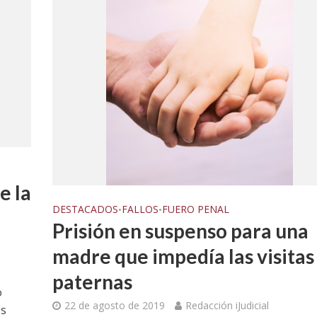
e la
DESTACADOS
FALLOS
FUERO PENAL
•
•
Prisión en suspenso para una
madre que impedía las visitas
paternas
DIFUSIÓN JUDICIAL
FUERO PENAL
o
PROCESOS COLECTIVOS
22 de agosto de 2019
Redacción iJudicial
preceptor por acoso
os
Ferreyra Pardo, Claudia Eva E