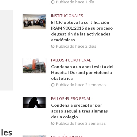
Publicado hace 1 día
INSTITUCIONALES
El CFJ obtuvo la certificación
IRAM 9001:2015 de su proceso
de gestión de las actividades
académicas
Publicado hace 2 días
FALLOS
•
FUERO PENAL
Condenan a un anestesista del
Hospital Durand por violencia
obstétrica
Publicado hace 3 semanas
FALLOS
•
FUERO PENAL
Condena a preceptor por
acoso sexual a tres alumnas
de un colegio
Publicado hace 3 semanas
ales