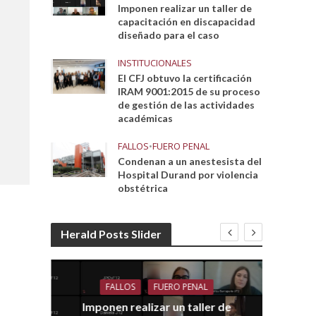
Imponen realizar un taller de
capacitación en discapacidad
diseñado para el caso
INSTITUCIONALES
El CFJ obtuvo la certificación
IRAM 9001:2015 de su proceso
de gestión de las actividades
académicas
FALLOS
•
FUERO PENAL
Condenan a un anestesista del
Hospital Durand por violencia
obstétrica
Herald Posts Slider
FALLOS
FUERO PENAL
Imponen realizar un taller de
dith
E