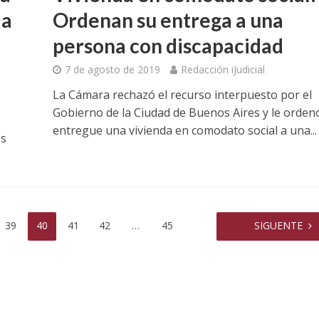
Ordenan su entrega a una
la
persona con discapacidad
7 de agosto de 2019
Redacción iJudicial
La Cámara rechazó el recurso interpuesto por el
Gobierno de la Ciudad de Buenos Aires y le orden
entregue una vivienda en comodato social a una...
os
39
40
41
42
…
45
SIGUENTE
uvo la certificación
Condenan a un anestesista d
015 de su proceso de
Hospital Durand por violenc