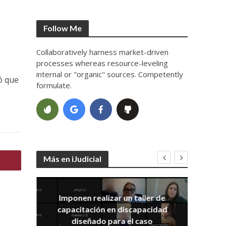
Follow Me
Collaboratively harness market-driven
processes whereas resource-leveling
internal or "organic" sources. Competently
ó que
formulate.
Más en iJudicial
Imponen realizar un taller de
E
capacitación en discapacidad
el
IRA
diseñado para el caso
ia