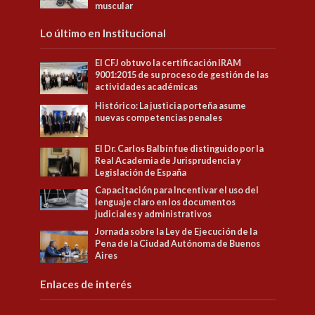
muscular
Lo último en Institucional
El CFJ obtuvo la certificación IRAM
9001:2015 de su proceso de gestión de las
actividades académicas
Histórico: La justicia porteña asume
nuevas competencias penales
El Dr. Carlos Balbín fue distinguido por la
Real Academia de Jurisprudencia y
Legislación de España
Capacitación para Incentivar el uso del
lenguaje claro en los documentos
judiciales y administrativos
Jornada sobre la Ley de Ejecución de la
Pena de la Ciudad Autónoma de Buenos
Aires
Enlaces de interés