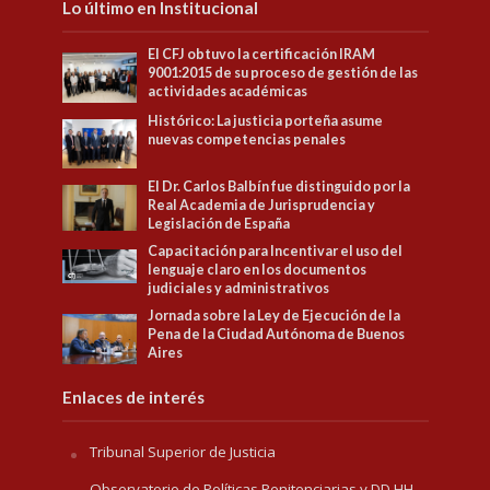
Lo último en Institucional
El CFJ obtuvo la certificación IRAM
9001:2015 de su proceso de gestión de las
actividades académicas
Histórico: La justicia porteña asume
nuevas competencias penales
El Dr. Carlos Balbín fue distinguido por la
Real Academia de Jurisprudencia y
Legislación de España
Capacitación para Incentivar el uso del
lenguaje claro en los documentos
judiciales y administrativos
Jornada sobre la Ley de Ejecución de la
Pena de la Ciudad Autónoma de Buenos
Aires
Enlaces de interés
Tribunal Superior de Justicia
Observatorio de Políticas Penitenciarias y DD.HH.