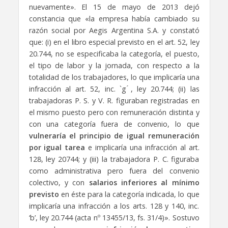
nuevamente». El 15 de mayo de 2013 dejó
constancia que «la empresa había cambiado su
razón social por Aegis Argentina S.A. y constató
que: (i) en el libro especial previsto en el art. 52, ley
20.744, no se especificaba la categoría, el puesto,
el tipo de labor y la jornada, con respecto a la
totalidad de los trabajadores, lo que implicaría una
infracción al art. 52, inc. `g ́, ley 20.744; (ii) las
trabajadoras P. S. y V. R. figuraban registradas en
el mismo puesto pero con remuneración distinta y
con una categoría fuera de convenio, lo que
vulneraría el principio de igual remuneración
por igual tarea
e implicaría una infracción al art.
128, ley 20744; y (iii) la trabajadora P. C. figuraba
como administrativa pero fuera del convenio
colectivo, y con
salarios inferiores al mínimo
previsto
en éste para la categoría indicada, lo que
implicaría una infracción a los arts. 128 y 140, inc.
‘b’, ley 20.744 (acta nº 13455/13, fs. 31/4)». Sostuvo