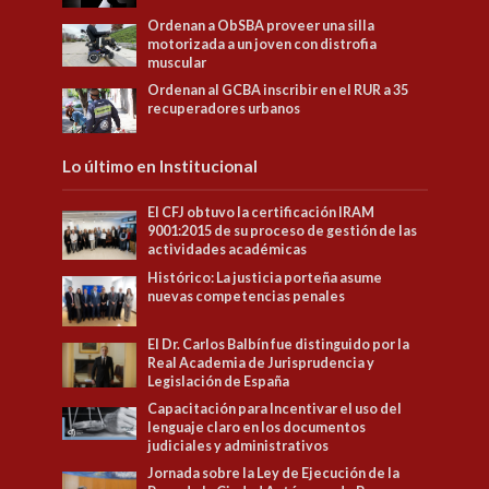
Ordenan a ObSBA proveer una silla
motorizada a un joven con distrofia
muscular
Ordenan al GCBA inscribir en el RUR a 35
recuperadores urbanos
Lo último en Institucional
El CFJ obtuvo la certificación IRAM
9001:2015 de su proceso de gestión de las
actividades académicas
Histórico: La justicia porteña asume
nuevas competencias penales
El Dr. Carlos Balbín fue distinguido por la
Real Academia de Jurisprudencia y
Legislación de España
Capacitación para Incentivar el uso del
lenguaje claro en los documentos
judiciales y administrativos
Jornada sobre la Ley de Ejecución de la