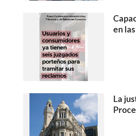
Capac
en la
La ju
Proce