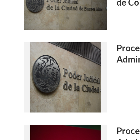
de Co
Proce
Admin
Proce