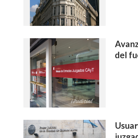
Avanz
del f
INS
Histórico:
Usuar
asume nu
juzga