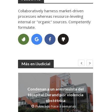
Collaboratively harness market-driven
processes whereas resource-leveling
internal or "organic" sources. Competently
formulate.
Más en iJudicial
Co
dith
os
Condenan a un anestesista del
Hospital Durand por violencia
obstétrica
Publicado hace 3 semanas