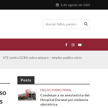
6 de agosto de 2026
ATE contra GCBA sobre amparo – empleo publico otros
San M
sobre
Posts
FALLOS
•
FUERO PENAL
so
Condenan a un anestesista del
s
Hospital Durand por violencia
obstétrica