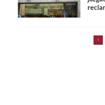
recla
1