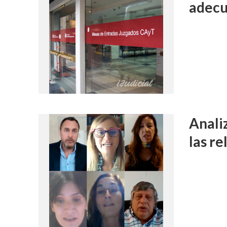
adecu
Anali
las r