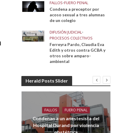
FALLOS
•
FUERO PENAL
Condena a preceptor por
acoso sexual a tres alumnas
de un colegio
DIFUSIÓN JUDICIAL
•
PROCESOS COLECTIVOS
n
Ferreyra Pardo, Claudia Eva
Edith y otros contra GCBA y
otros sobre amparo-
ambiental
Herald Posts Slider
FALLOS
FUERO PENAL
Co
aro
Condenan a un anestesista del
Hospital Durand por violencia
obstétrica