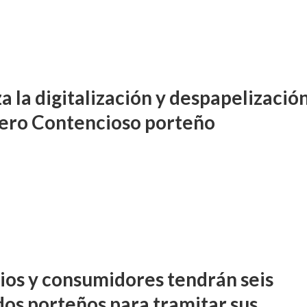
a la digitalización y despapelizació
uero Contencioso porteño
DIFUSIÓN JUDICIAL
PROCESOS COLECTIVOS
TITUCIONALES
ATE contra GCBA sobre amp
 La justicia porteña
ios y consumidores tendrán seis
– empleo publico otros
evas competencias
dos porteños para tramitar sus
penales